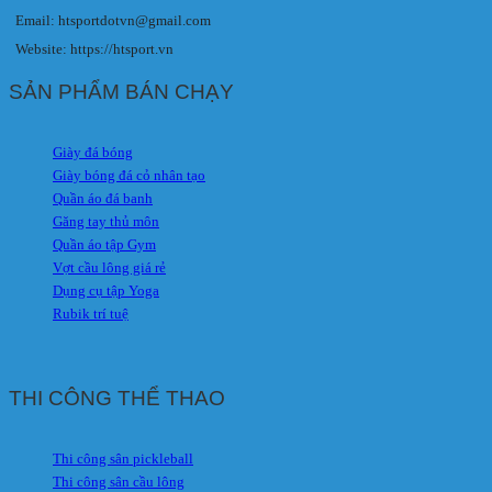
Email: htsportdotvn@gmail.com
Website: https://htsport.vn
SẢN PHẨM BÁN CHẠY
Giày đá bóng
Giày bóng đá cỏ nhân tạo
Quần áo đá banh
Găng tay thủ môn
Quần áo tập Gym
Vợt cầu lông giá rẻ
Dụng cụ tập Yoga
Rubik trí tuệ
THI CÔNG THỂ THAO
Thi công sân pickleball
Thi công sân cầu lông