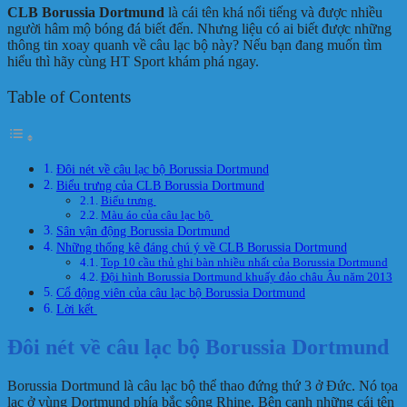
CLB Borussia Dortmund
là cái tên khá nổi tiếng và được nhiều
người hâm mộ bóng đá biết đến. Nhưng liệu có ai biết được những
thông tin xoay quanh về câu lạc bộ này? Nếu bạn đang muốn tìm
hiểu thì hãy cùng HT Sport khám phá ngay.
Table of Contents
Đôi nét về câu lạc bộ Borussia Dortmund
Biểu trưng của CLB Borussia Dortmund
Biểu trưng
Màu áo của câu lạc bộ
Sân vận động Borussia Dortmund
Những thống kê đáng chú ý về CLB Borussia Dortmund
Top 10 cầu thủ ghi bàn nhiều nhất của Borussia Dortmund
Đội hình Borussia Dortmund khuấy đảo châu Âu năm 2013
Cổ động viên của câu lạc bộ Borussia Dortmund
Lời kết
Đôi nét về câu lạc bộ Borussia Dortmund
Borussia Dortmund là câu lạc bộ thể thao đứng thứ 3 ở Đức. Nó tọa
lạc ở vùng Dortmund phía bắc sông Rhine. Bên cạnh những cái tên