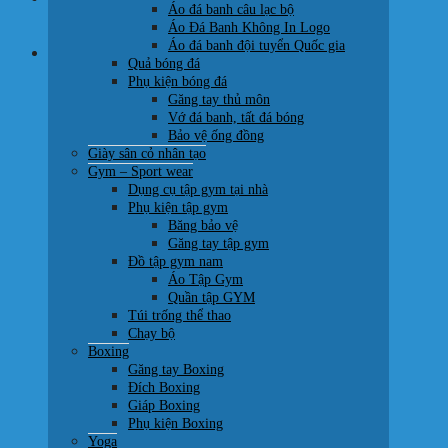
Áo đá banh câu lạc bộ
0707 22 77 93
Áo Đá Banh Không In Logo
Áo đá banh đội tuyển Quốc gia
Giỏ hàng
Quả bóng đá
Phụ kiện bóng đá
Găng tay thủ môn
Vớ đá banh, tất đá bóng
Bảo vệ ống đồng
Giày sân cỏ nhân tạo
Chưa có sản phẩm trong giỏ hàng.
Gym – Sport wear
Dụng cụ tập gym tại nhà
Quay trở lại cửa hàng
Phụ kiện tập gym
Băng bảo vệ
Găng tay tập gym
Đồ tập gym nam
Áo Tập Gym
Quần tập GYM
Túi trống thể thao
Chạy bộ
Boxing
Găng tay Boxing
Đích Boxing
Giáp Boxing
Phụ kiện Boxing
Yoga