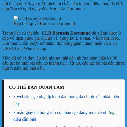
nổi tiếng như Bayern Munich thì chắc hẳn khi nói đến bóng đá Đức
người ta sẽ nghĩ ngay đến Borussia Dortmund.
Bạn biết gì về Borussia Dortmund
Trong lịch sử thi đấu,
CLB Borussia Dortmund
đã giành được 8
cúp vô địch quốc gia ở Đức và 4 cup DFB Pokal. Vào năm 1996,
Dortmund còn được trở thành đội bóng giành danh hiệu vô địch
UEFA Cup Winners cup.
Mặc dù có bề dày lâu đời nhưng mãi đến những năm thập kỷ 90,
câu lạc bộ mới bắt đầu có thành tích. Từ đó, câu lạc bộ bắt đầu được
người hâm mộ biết đến.
CÓ THỂ BẠN QUAN TÂM
•
8 website cập nhật lịch thi đấu bóng đá chính xác nhất hiện
nay
•
8 mẫu giày đá bóng sân cỏ nhân tạo đáng mua và những
điều cần biết