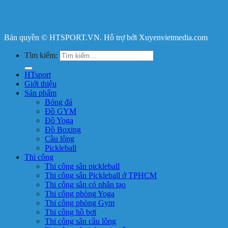
Bản quyền © HTSPORT.VN. Hỗ trợ bởi Xuyenvietmedia.com
Tìm kiếm:
HTsport
Giới thiệu
Sản phẩm
Bóng đá
Đồ GYM
Đồ Yoga
Đồ Boxing
Cầu lông
Pickleball
Thi công
Thi công sân pickleball
Thi công sân Pickleball ở TPHCM
Thi công sân cỏ nhân tạo
Thi công phòng Yoga
Thi công phòng Gym
Thi công hồ bơi
Thi công sân cầu lông