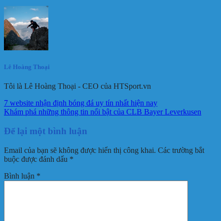
Lê Hoàng Thoại
Tôi là Lê Hoàng Thoại - CEO của HTSport.vn
7 website nhận định bóng đá uy tín nhất hiện nay
Khám phá những thông tin nổi bật của CLB Bayer Leverkusen
Để lại một bình luận
Email của bạn sẽ không được hiển thị công khai.
Các trường bắt
buộc được đánh dấu
*
Bình luận
*