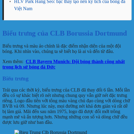
•
HLV Park Hang Seo: bậc thầy tạo nên kỳ tích của bóng đá
Việt Nam
Biểu trưng của CLB Borussia Dortmund
Biểu trưng và màu áo chính là đặc điểm nhận diện của một đội
bóng. Khi nhìn vào, chúng ta sẽ biết họ là ai và đến từ đâu.
Xem thêm:
CLB Bayern Munich: Đội bóng thành công nhất
trong lịch sử bóng đá Đức
Biểu trưng
Trải qua các thời kỳ, biểu trưng của CLB đã thay đổi 6 lần. Mỗi lần
đều có sự khác biệt rõ nét nhưng chung quy vẫn giữ nét đặc trưng
riêng. Logo đầu tiên với tông màu vàng chủ đạo cùng với dòng chữ
BVB và 09. Nhưng lúc này, mọi đường nét khá đơn giản và rất dễ
bị làm giả. Mãi đến sau năm 1975, logo đã được đổi mới trông
mạnh mẽ và ấn tượng hơn. Nhưng những con số và dòng chữ đều
được lưu giữ như ban đầu.