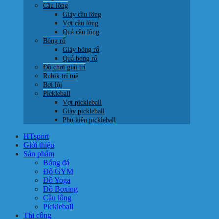
Cầu lông
Giày cầu lông
Vợt cầu lông
Quả cầu lông
Bóng rổ
Giày bóng rổ
Quả bóng rổ
Đồ chơi giải trí
Rubik trí tuệ
Bơi lội
Pickleball
Vợt pickleball
Giày pickleball
Phụ kiện pickleball
HTsport
Giới thiệu
Sản phẩm
Bóng đá
Đồ GYM
Đồ Yoga
Đồ Boxing
Cầu lông
Pickleball
Thi công