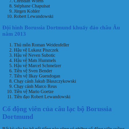
Christian Wörns
Stéphane Chapuisat
Jürgen Kohler
Robert Lewandowski
Đội hình Borussia Dortmund khuấy đảo châu Âu
năm 2013
Thủ môn Roman Weidenfeller
Hậu vệ Lukasz Piszczek
Hậu vệ Neven Subotic
Hậu vệ Mats Hummels
Hậu vệ Marcel Schmelzer
Tiền vệ Sven Bender
Tiền vệ Ilkay Guendogan
Chạy cánh Jakub Błaszczykowski
Chạy cánh Marco Reus
Tiền vệ Mario Goetze
Tiền đạo Robert Lewandowski
Cổ động viên của câu lạc bộ Borussia
Dortmund
Bất kỳ câu lạc bộ nổi tiếng nào cũng có những cổ động viên cuồng