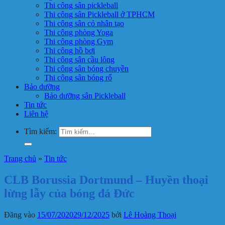
Thi công sân pickleball
Thi công sân Pickleball ở TPHCM
Thi công sân cỏ nhân tạo
Thi công phòng Yoga
Thi công phòng Gym
Thi công hồ bơi
Thi công sân cầu lông
Thi công sân bóng chuyền
Thi công sân bóng rổ
Bảo dưỡng
Bảo dưỡng sân Pickleball
Tin tức
Liên hệ
Tìm kiếm:
Trang chủ
»
Tin tức
CLB Borussia Dortmund – Huyền thoại
lừng lẫy của bóng đá Đức
Đăng vào
15/07/2020
29/12/2025
bởi
Lê Hoàng Thoại