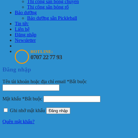
Thi công sân bóng chuyền
Thi công sân bóng rổ
Bảo dưỡng
Bảo dưỡng sân Pickleball
Tin tức
Liên hệ
Đăng nhập
Newsletter
HOTLINE:
0707 22 77 93
Đăng nhập
Tên tài khoản hoặc địa chỉ email
*
Bắt buộc
Mật khẩu
*
Bắt buộc
Ghi nhớ mật khẩu
Đăng nhập
Quên mật khẩu?