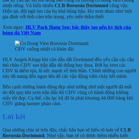
nhiệt riêng. Và hiển nhiên
CLB Borussia Dortmund
cũng vậy.
Hiện tại, đội ngũ fan của họ khá hùng hậu. Họ xem nhau như một
gia đình với tình cảm trân trọng, yêu mến thắm thiết.
Xem ngay:
HLV Park Hang Seo: bậc thầy tạo nên kỳ tích của
bóng đá Việt Nam
CĐV cuồng nhiệt cả khán đài
HLV Jurgen Klopp khi còn dẫn dắt Dortmund đều yêu cầu các cầu
thủ chào CĐV sau trận đấu dù thắng hay thua. Bởi họ xem các
CĐV là điểm tựa, là sức mạnh về tinh thần. Chính những con người
này đã mang đến ngọn lửa để các vận động viên cháy hết mình.
Bên cạnh những hành động đẹp như tưởng nhớ một người đã mất
do đột quỵ khi xem trận đấu thì CĐV cũng có hành động không
mấy tốt đẹp. Cụ thể, câu lạc bộ đã bị phát khoảng 44.000 bảng khi
CĐV giăng banner phản cảm.
Lời kết
Qua những chia sẻ trên đây, chắc hẳn bạn sẽ hiểu rõ hơn về
CLB
Borussia Dortmund
. Như vậy, bạn sẽ có được thêm nhiều kiến