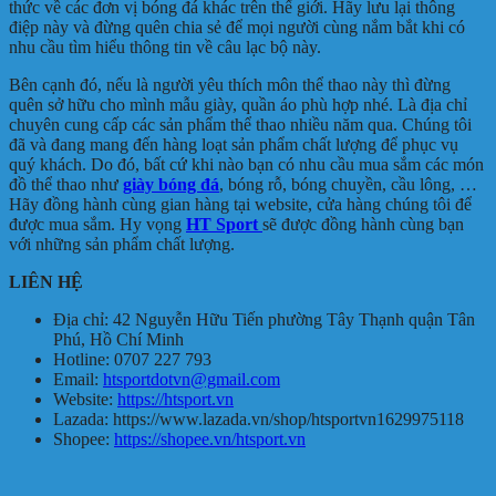
thức về các đơn vị bóng đá khác trên thế giới. Hãy lưu lại thông
điệp này và đừng quên chia sẻ để mọi người cùng nắm bắt khi có
nhu cầu tìm hiểu thông tin về câu lạc bộ này.
Bên cạnh đó, nếu là người yêu thích môn thể thao này thì đừng
quên sở hữu cho mình mẫu giày, quần áo phù hợp nhé. Là địa chỉ
chuyên cung cấp các sản phẩm thể thao nhiều năm qua. Chúng tôi
đã và đang mang đến hàng loạt sản phẩm chất lượng để phục vụ
quý khách. Do đó, bất cứ khi nào bạn có nhu cầu mua sắm các món
đồ thể thao như
giày bóng đá
, bóng rỗ, bóng chuyền, cầu lông, …
Hãy đồng hành cùng gian hàng tại website, cửa hàng chúng tôi để
được mua sắm. Hy vọng
HT Sport
sẽ được đồng hành cùng bạn
với những sản phẩm chất lượng.
LIÊN HỆ
Địa chỉ: 42 Nguyễn Hữu Tiến phường Tây Thạnh quận Tân
Phú, Hồ Chí Minh
Hotline: 0707 227 793
Email:
htsportdotvn@gmail.com
Website:
https://htsport.vn
Lazada: https://www.lazada.vn/shop/htsportvn1629975118
Shopee:
https://shopee.vn/htsport.vn