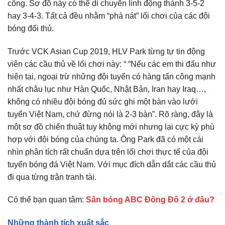
công. Sơ đồ này có thể di chuyển linh động thành 3-5-2
hay 3-4-3. Tất cả đều nhằm “phá nát” lối chơi của các đội
bóng đối thủ.
Trước VCK Asian Cup 2019, HLV Park từng tự tin động
viên các cầu thủ về lối chơi này: “ “Nếu các em thi đấu như
hiện tại, ngoại trừ những đội tuyển có hàng tấn công mạnh
nhất châu lục như Hàn Quốc, Nhật Bản, Iran hay Iraq…,
không có nhiều đội bóng đủ sức ghi một bàn vào lưới
tuyển Việt Nam, chứ đừng nói là 2-3 bàn”. Rõ ràng, đây là
một sơ đồ chiến thuật tuy không mới nhưng lại cực kỳ phù
hợp với đội bóng của chúng ta. Ông Park đã có một cái
nhìn phân tích rất chuẩn dựa trên lối chơi thực tế của đội
tuyển bóng đá Việt Nam. Với mục đích dẫn dắt các cầu thủ
đi qua từng trận tranh tài.
Có thể bạn quan tâm:
Sân bóng ABC Đông Đô 2 ở đâu?
Những thành tích xuất sắc