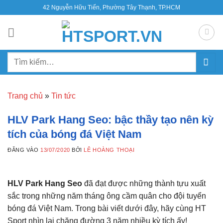
Bỏ
42 Nguyễn Hữu Tiến, Phường Tây Thạnh, TP.HCM
qua
nội
dung
Tìm
kiếm:
Trang chủ
»
Tin tức
HLV Park Hang Seo: bậc thầy tạo nên kỳ
tích của bóng đá Việt Nam
ĐĂNG VÀO
13/07/2020
BỞI
LÊ HOÀNG THOẠI
HLV Park Hang Seo
đã đạt được những thành tựu xuất
sắc trong những năm tháng ông cầm quân cho đội tuyển
bóng đá Việt Nam. Trong bài viết dưới đây, hãy cùng HT
Sport nhìn lại chặng đường 3 năm nhiều kỳ tích ấy!