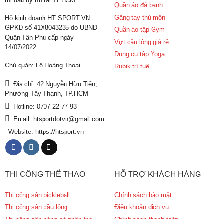
thi đấu uy tín tại TPHCM.
Quần áo đá banh
Găng tay thủ môn
Hộ kinh doanh HT SPORT.VN.
GPKD số 41X8043235 do UBND
Quần áo tập Gym
Quận Tân Phú cấp ngày
Vợt cầu lông giá rẻ
14/07/2022
Dụng cụ tập Yoga
Chủ quản: Lê Hoàng Thoại
Rubik trí tuệ
Địa chỉ: 42 Nguyễn Hữu Tiến,
Phường Tây Thạnh, TP.HCM
Hotline: 0707 22 77 93
Email: htsportdotvn@gmail.com
Website: https://htsport.vn
THI CÔNG THỂ THAO
HỖ TRỢ KHÁCH HÀNG
Thi công sân pickleball
Chính sách bảo mật
Thi công sân cầu lông
Điều khoản dịch vụ