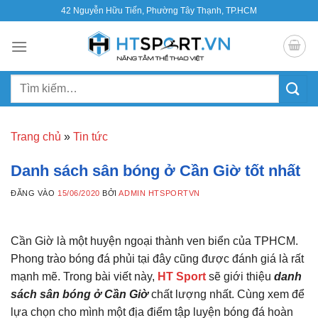
Bỏ
42 Nguyễn Hữu Tiến, Phường Tây Thạnh, TP.HCM
qua
nội
dung
Tìm
kiếm:
Trang chủ
»
Tin tức
Danh sách sân bóng ở Cần Giờ tốt nhất
ĐĂNG VÀO
15/06/2020
BỞI
ADMIN HTSPORTVN
Cần Giờ là một huyện ngoại thành ven biển của TPHCM.
Phong trào bóng đá phủi tại đây cũng được đánh giá là rất
mạnh mẽ. Trong bài viết này,
HT Sport
sẽ giới thiệu
danh
sách sân bóng ở Cần Giờ
chất lượng nhất. Cùng xem để
lựa chọn cho mình một địa điểm tập luyện bóng đá hoàn