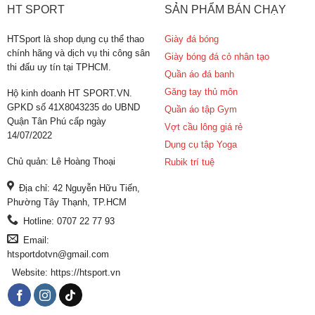
HT SPORT
SẢN PHẨM BÁN CHẠY
HTSport là shop dụng cụ thể thao
Giày đá bóng
chính hãng và dịch vụ thi công sân
Giày bóng đá cỏ nhân tạo
thi đấu uy tín tại TPHCM.
Quần áo đá banh
Găng tay thủ môn
Hộ kinh doanh HT SPORT.VN.
GPKD số 41X8043235 do UBND
Quần áo tập Gym
Quận Tân Phú cấp ngày
Vợt cầu lông giá rẻ
14/07/2022
Dụng cụ tập Yoga
Chủ quản: Lê Hoàng Thoại
Rubik trí tuệ
Địa chỉ: 42 Nguyễn Hữu Tiến,
Phường Tây Thạnh, TP.HCM
Hotline: 0707 22 77 93
Email:
htsportdotvn@gmail.com
Website: https://htsport.vn