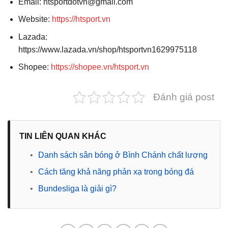
Email: htsportdotvn@gmail.com
Website:
https://htsport.vn
Lazada:
https://www.lazada.vn/shop/htsportvn1629975118
Shopee:
https://shopee.vn/htsport.vn
Đánh giá post
TIN LIÊN QUAN KHÁC
•
Danh sách sân bóng ở Bình Chánh chất lượng
•
Cách tăng khả năng phản xạ trong bóng đá
•
Bundesliga là giải gì?