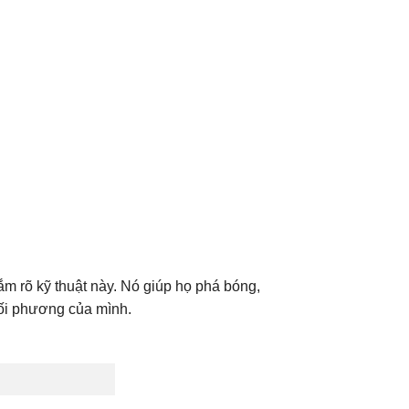
ắm rõ kỹ thuật này. Nó giúp họ phá bóng,
đối phương của mình.