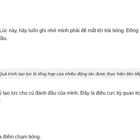
c này, hãy luôn ghi nhớ mình phải để mắt tới trái bóng. Đồng 
đầu.
Quá trình tạo lực là tổng hợp của nhiều động tác được thực hiện liên tiế
 tạo lực cho cú đánh đầu của mình. Đây là điều cực kỳ quan trọ
:
a điểm chạm bóng.