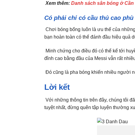
Xem thêm:
Danh sách sân bóng ở Cần 
Có phải chỉ có cầu thủ cao phù
Chơi bóng bổng luôn là ưu thế của những cầ
bạn hoàn toàn có thể đánh đầu hiệu quả d
Minh chứng cho điều đó có thể kể tới huy
đỉnh cao bằng đầu của Messi vẫn rất nhiều
Đó cũng là pha bóng khiến nhiều người ng
Lời kết
Với những thông tin trên đây, chúng tôi 
tuyệt nhất, đừng quên tập luyện thường x