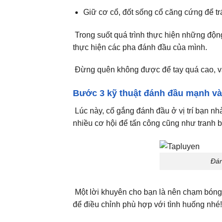
Giữ cơ cổ, đốt sống cổ căng cứng để trán
Trong suốt quá trình thực hiện những động
thực hiện các pha đánh đầu của mình.
Đừng quên không được để tay quá cao, vẫy
Bước 3 kỹ thuật đánh đầu mạnh v
Lúc này, cố gắng đánh đầu ở vị trí bạn nh
nhiều cơ hội để tấn công cũng như tranh 
Đán
Một lời khuyên cho bạn là nên chạm bóng 
để điều chỉnh phù hợp với tình huống nhé!