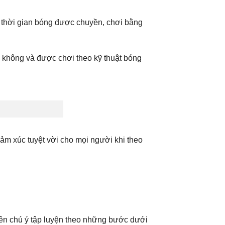
t thời gian bóng được chuyền, chơi bằng
n không và được chơi theo kỹ thuật bóng
m xúc tuyệt vời cho mọi người khi theo
ên chú ý tập luyện theo những bước dưới