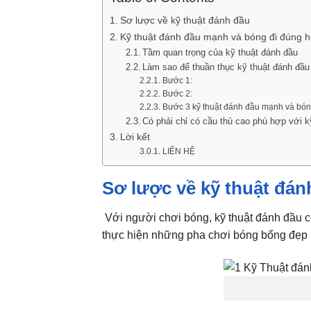
Sơ lược về kỹ thuật đánh đầu
Kỹ thuật đánh đầu mạnh và bóng đi đúng h
Tầm quan trọng của kỹ thuật đánh đầu
Làm sao để thuần thục kỹ thuật đánh đầ
Bước 1:
Bước 2:
Bước 3 kỹ thuật đánh đầu mạnh và bó
Có phải chỉ có cầu thủ cao phù hợp với k
Lời kết
LIÊN HỆ
Sơ lược về kỹ thuật đán
Với người chơi bóng, kỹ thuật đánh đầu có
thực hiện những pha chơi bóng bổng đẹp m