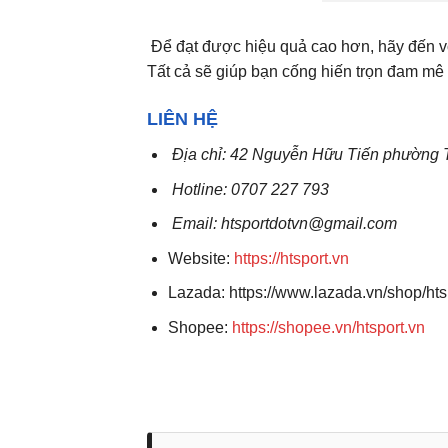
Để đạt được hiệu quả cao hơn, hãy đến v
Tất cả sẽ giúp bạn cống hiến trọn đam m
LIÊN HỆ
Địa chỉ: 42 Nguyễn Hữu Tiến phường 
Hotline:
0707 227 793
Email: htsportdotvn@gmail.com
Website:
https://htsport.vn
Lazada: https://www.lazada.vn/shop/h
Shopee:
https://shopee.vn/htsport.vn