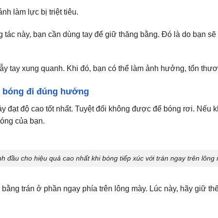
h làm lực bị triệt tiêu.
 tác này, bạn cần dùng tay để giữ thăng bằng. Đó là do bạn sẽ l
 tay xung quanh. Khi đó, bạn có thể làm ảnh hưởng, tổn thương
à bóng đi đúng hướng
ảy đạt độ cao tốt nhất. Tuyệt đối không được để bóng rơi. Nếu
bóng của bạn.
h đầu cho hiệu quả cao nhất khi bóng tiếp xúc với trán ngay trên lông
bằng trán ở phần ngay phía trên lông mày. Lúc này, hãy giữ t