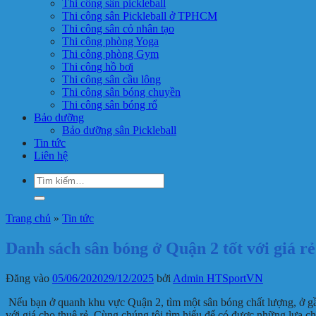
Thi công sân pickleball
Thi công sân Pickleball ở TPHCM
Thi công sân cỏ nhân tạo
Thi công phòng Yoga
Thi công phòng Gym
Thi công hồ bơi
Thi công sân cầu lông
Thi công sân bóng chuyền
Thi công sân bóng rổ
Bảo dưỡng
Bảo dưỡng sân Pickleball
Tin tức
Liên hệ
Tìm
kiếm:
Trang chủ
»
Tin tức
Danh sách sân bóng ở Quận 2 tốt với giá rẻ
Đăng vào
05/06/2020
29/12/2025
bởi
Admin HTSportVN
Nếu bạn ở quanh khu vực Quận 2, tìm một sân bóng chất lượng, ở gần 
với giá cho thuê rẻ. Cùng chúng tôi tìm hiểu để có được những lựa ch