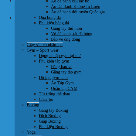
HOTLINE:
Áo đá banh câu lạc bộ
0707 22 77 93
Áo Đá Banh Không In Logo
Áo đá banh đội tuyển Quốc gia
Giỏ hàng
Quả bóng đá
Phụ kiện bóng đá
Găng tay thủ môn
Vớ đá banh, tất đá bóng
Bảo vệ ống đồng
Giày sân cỏ nhân tạo
Gym – Sport wear
Dụng cụ tập gym tại nhà
Phụ kiện tập gym
Băng bảo vệ
Quay trở lại cửa hàng
Găng tay tập gym
Đồ tập gym nam
Áo Tập Gym
Quần tập GYM
Túi trống thể thao
Chạy bộ
Boxing
Găng tay Boxing
Đích Boxing
Giáp Boxing
Phụ kiện Boxing
Yoga