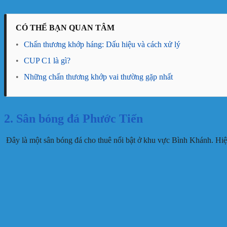
CÓ THỂ BẠN QUAN TÂM
•
Chấn thương khớp háng: Dấu hiệu và cách xử lý
•
CUP C1 là gì?
•
Những chấn thương khớp vai thường gặp nhất
2. Sân bóng đá Phước Tiến
Đây là một sân bóng đá cho thuê nổi bật ở khu vực Bình Khánh. Hiện