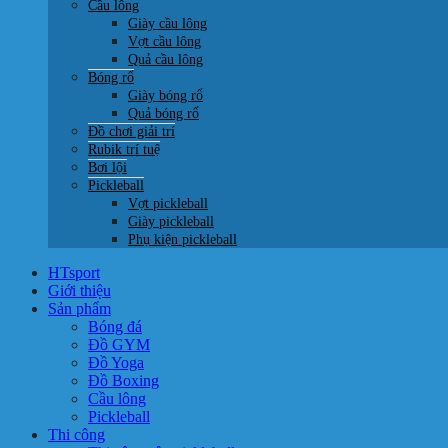
Cầu lông
Giày cầu lông
Vợt cầu lông
Quả cầu lông
Bóng rổ
Giày bóng rổ
Quả bóng rổ
Đồ chơi giải trí
Rubik trí tuệ
Bơi lội
Pickleball
Vợt pickleball
Giày pickleball
Phụ kiện pickleball
HTsport
Giới thiệu
Sản phẩm
Bóng đá
Đồ GYM
Đồ Yoga
Đồ Boxing
Cầu lông
Pickleball
Thi công