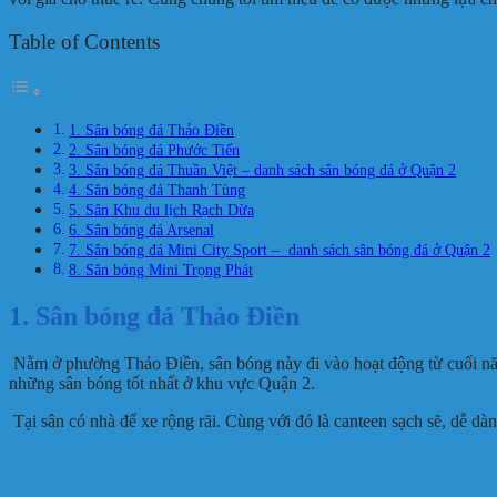
Table of Contents
1. Sân bóng đá Thảo Điền
2. Sân bóng đá Phước Tiến
3. Sân bóng đá Thuần Việt – danh sách sân bóng đá ở Quận 2
4. Sân bóng đá Thanh Tùng
5. Sân Khu du lịch Rạch Dừa
6. Sân bóng đá Arsenal
7. Sân bóng đá Mini City Sport – danh sách sân bóng đá ở Quận 2
8. Sân bóng Mini Trọng Phát
1. Sân bóng đá Thảo Điền
Nằm ở phường Thảo Điền, sân bóng này đi vào hoạt động từ cuối năm 
những sân bóng tốt nhất ở khu vực Quận 2.
Tại sân có nhà để xe rộng rãi. Cùng với đó là canteen sạch sẽ, dễ dà