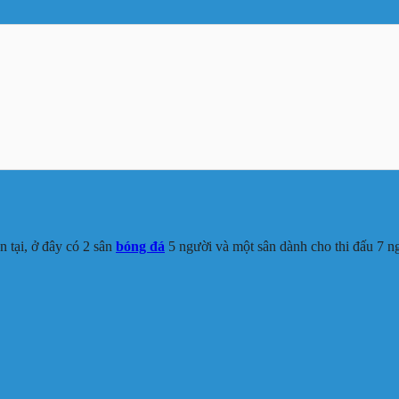
 tại, ở đây có 2 sân
bóng đá
5 người và một sân dành cho thi đấu 7 n