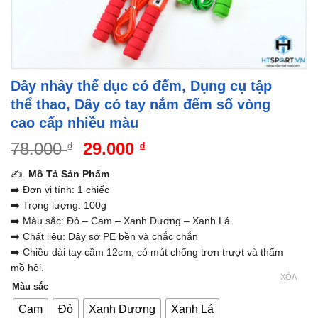
Dây nhảy thể dục có đếm, Dụng cụ tập
thể thao, Dây có tay nắm đếm số vòng
cao cấp nhiều màu
Giá
Giá
78.000
29.000
₫
₫
gốc
hiện
✍️.
Mô Tả Sản Phẩm
là:
tại
➡️ Đơn vị tính: 1 chiếc
78.000 ₫.
là:
➡️ Trọng lượng: 100g
29.000 ₫.
➡️ Màu sắc: Đỏ – Cam – Xanh Dương – Xanh Lá
➡️ Chất liệu: Dây sợ PE bền và chắc chắn
➡️ Chiều dài tay cầm 12cm; có mút chống trơn trượt và thấm
mồ hôi.
XÓA
Màu sắc
Cam
Đỏ
Xanh Dương
Xanh Lá