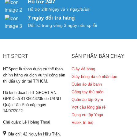
Hỗ trợ 24/7
Hỗ trợ 24h/ngày và 7 ngày/tuần
7 ngày đổi trả hàng
Đổi trả trong vòng 3 ngày nếu sp lỗi
HT SPORT
SẢN PHẨM BÁN CHẠY
HTSport là shop dụng cụ thể thao
Giày đá bóng
chính hãng và dịch vụ thi công sân
Giày bóng đá cỏ nhân tạo
thi đấu uy tín tại TPHCM.
Quần áo đá banh
Găng tay thủ môn
Hộ kinh doanh HT SPORT.VN.
GPKD số 41X8043235 do UBND
Quần áo tập Gym
Quận Tân Phú cấp ngày
Vợt cầu lông giá rẻ
14/07/2022
Dụng cụ tập Yoga
Chủ quản: Lê Hoàng Thoại
Rubik trí tuệ
Địa chỉ: 42 Nguyễn Hữu Tiến,