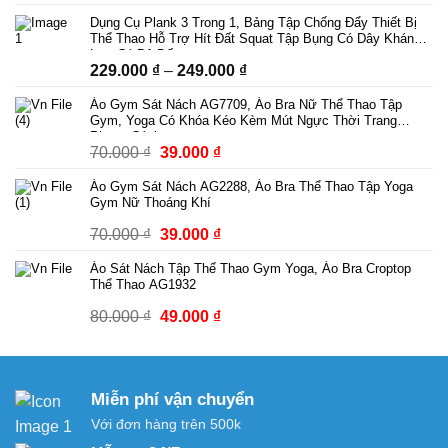
gốc
hiện
Dụng Cụ Plank 3 Trong 1, Bảng Tập Chống Đẩy Thiết Bị
là:
tại
Thể Thao Hỗ Trợ Hít Đất Squat Tập Bụng Có Dây Kháng
89.000 ₫.
là:
Lực Có Bộ Đếm
Khoảng
229.000
₫
–
249.000
₫
69.000 ₫.
giá:
Áo Gym Sát Nách AG7709, Áo Bra Nữ Thể Thao Tập
từ
Gym, Yoga Có Khóa Kéo Kèm Mút Ngực Thời Trang
229.000 ₫
Phong Cách
Giá
Giá
70.000
₫
39.000
₫
đến
gốc
hiện
249.000 ₫
Áo Gym Sát Nách AG2288, Áo Bra Thể Thao Tập Yoga
là:
tại
Gym Nữ Thoáng Khí
70.000 ₫.
là:
Giá
Giá
70.000
₫
39.000
₫
39.000 ₫.
gốc
hiện
Áo Sát Nách Tập Thể Thao Gym Yoga, Áo Bra Croptop
là:
tại
Thể Thao AG1932
70.000 ₫.
là:
Giá
Giá
80.000
₫
49.000
₫
39.000 ₫.
gốc
hiện
là:
tại
80.000 ₫.
là:
Miễn phí vận chuyển
49.000 ₫.
Với đơn hàng trên 500k