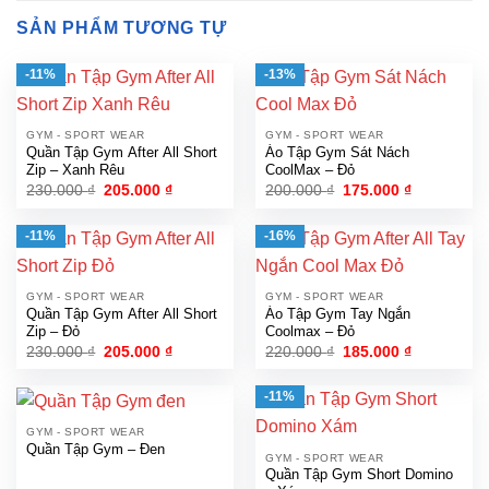
SẢN PHẨM TƯƠNG TỰ
-11%
-13%
GYM - SPORT WEAR
GYM - SPORT WEAR
Quần Tập Gym After All Short
Áo Tập Gym Sát Nách
Zip – Xanh Rêu
CoolMax – Đỏ
Giá
Giá
Giá
Giá
230.000
₫
205.000
₫
200.000
₫
175.000
₫
gốc
hiện
gốc
hiện
là:
tại
là:
tại
230.000 ₫.
là:
200.000 ₫.
là:
-11%
-16%
205.000 ₫.
175.000 ₫.
GYM - SPORT WEAR
GYM - SPORT WEAR
Quần Tập Gym After All Short
Áo Tập Gym Tay Ngắn
Zip – Đỏ
Coolmax – Đỏ
Giá
Giá
Giá
Giá
230.000
₫
205.000
₫
220.000
₫
185.000
₫
gốc
hiện
gốc
hiện
là:
tại
là:
tại
230.000 ₫.
là:
220.000 ₫.
là:
-11%
205.000 ₫.
185.000 ₫.
GYM - SPORT WEAR
Quần Tập Gym – Đen
GYM - SPORT WEAR
Quần Tập Gym Short Domino