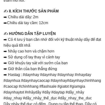
thấm mồ hôi.
✍️
II. KÍCH THƯỚC SẢN PHẨM
➡️ Chiều dài dây: 2m
➡️Chiều dài tay cầm: 12cm
✍️
HƯỚNG DẪN TẬP LUYỆN
➡️ Có 4 lưu ý bạn cần nhớ đối với kỹ thuật nhảy dây để đạt
hiệu quả tốt nhấ
➡️ Nhảy cao hơn và chậm hơn
➡️ Sử dụng cổ tay thay vì cánh tay
➡️ Giữ khuỷu tay sát với sườn của bạn
➡️ Giữ thân của bạn thẳng đứng
➡️ Hastag : #daynhay #daynhay #daynhay #nhayday
#daynhua #daynhaycaocap #daynhay#daynhaychinhhang
#caocap #chinhhang #flashsale #giatot #giamgia
#daynhaytot #nhảydây #dây #daytap #dây_nhảy
#day_nhay #dây_nhảy_thể_dục #dây_nhay_the_duc
Dây nhảy thể dục có đếm , Dụng cụ tập thể thao, Dây có