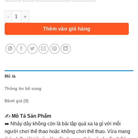
Dây nhảy thể dục có đếm, Dụng cụ tập thể thao, Dây có tay n
Thêm vào giỏ hàng
Mô tả
Thông tin bổ sung
Đánh giá (0)
✍️
Mô Tả Sản Phẩm
➡️ Nhảy dây không còn là bài tập quá xa lạ gì với mỗi
người chơi thể thao hoặc không chơi thể thao. Vừa mang