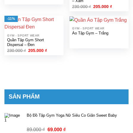
– Xám
Giá
Giá
230.000
₫
205.000
₫
gốc
hiện
là:
tại
230.000 ₫.
là:
-11%
205.000 ₫.
GYM - SPORT WEAR
Áo Tập Gym – Trắng
GYM - SPORT WEAR
Quần Tập Gym Short
Dispersal – Đen
Giá
Giá
230.000
₫
205.000
₫
gốc
hiện
là:
tại
230.000 ₫.
là:
205.000 ₫.
SẢN PHẨM
Bộ Đồ Tập Gym Yoga Nữ Siêu Co Giãn Sweet Baby
Giá
Giá
89.000
₫
69.000
₫