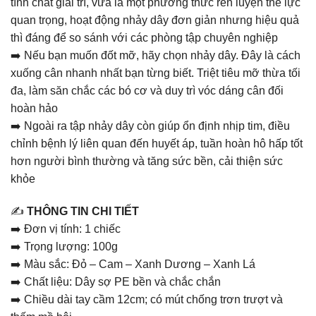
tính chất giải trí, vừa là một phương thức rèn luyện thể lực
quan trọng, hoạt động nhảy dây đơn giản nhưng hiệu quả
thì đáng để so sánh với các phòng tập chuyên nghiệp
➡️ Nếu bạn muốn đốt mỡ, hãy chọn nhảy dây. Đây là cách
xuống cân nhanh nhất bạn từng biết. Triệt tiêu mỡ thừa tối
đa, làm săn chắc các bó cơ và duy trì vóc dáng cân đối
hoàn hảo
➡️ Ngoài ra tập nhảy dây còn giúp ổn định nhịp tim, điều
chỉnh bệnh lý liên quan đến huyết áp, tuần hoàn hô hấp tốt
hơn người bình thường và tăng sức bền, cải thiện sức
khỏe
✍️
THÔNG TIN CHI TIẾT
➡️ Đơn vị tính: 1 chiếc
➡️ Trọng lượng: 100g
➡️ Màu sắc: Đỏ – Cam – Xanh Dương – Xanh Lá
➡️ Chất liệu: Dây sợ PE bền và chắc chắn
➡️ Chiều dài tay cầm 12cm; có mút chống trơn trượt và