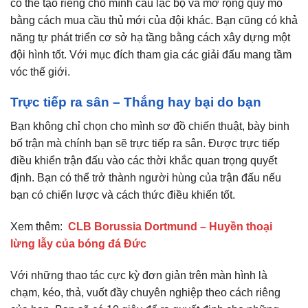
có thể tạo riêng cho mình câu lạc bộ và mở rộng quy mô
bằng cách mua cầu thủ mới của đội khác. Bạn cũng có khả
năng tự phát triển cơ sở hạ tầng bằng cách xây dựng một
đội hình tốt. Với mục đích tham gia các giải đấu mang tầm
vóc thế giới.
Trực tiếp ra sân – Thắng hay bại do bạn
Bạn không chỉ chọn cho mình sơ đồ chiến thuật, bày binh
bố trận mà chính bạn sẽ trực tiếp ra sân. Được trực tiếp
điều khiển trận đấu vào các thời khắc quan trọng quyết
định. Bạn có thể trở thành người hùng của trận đấu nếu
bạn có chiến lược và cách thức điều khiển tốt.
Xem thêm:
CLB Borussia Dortmund – Huyền thoại
lừng lẫy của bóng đá Đức
Với những thao tác cực kỳ đơn giản trên màn hình là
chạm, kéo, thả, vuốt đầy chuyên nghiệp theo cách riêng