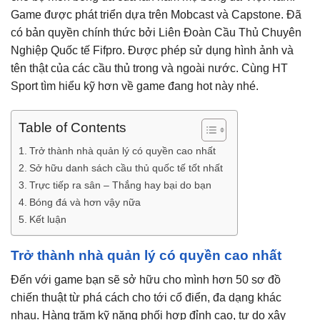
Game được phát triển dựa trên Mobcast và Capstone. Đã
có bản quyền chính thức bởi Liên Đoàn Cầu Thủ Chuyên
Nghiệp Quốc tế Fifpro. Được phép sử dụng hình ảnh và
tên thật của các cầu thủ trong và ngoài nước. Cùng HT
Sport tìm hiểu kỹ hơn về game đang hot này nhé.
Table of Contents
Trở thành nhà quản lý có quyền cao nhất
Sở hữu danh sách cầu thủ quốc tế tốt nhất
Trực tiếp ra sân – Thắng hay bại do bạn
Bóng đá và hơn vậy nữa
Kết luận
Trở thành nhà quản lý có quyền cao nhất
Đến với game bạn sẽ sở hữu cho mình hơn 50 sơ đồ
chiến thuật từ phá cách cho tới cổ điển, đa dạng khác
nhau. Hàng trăm kỹ năng phối hợp đỉnh cao, tự do xây