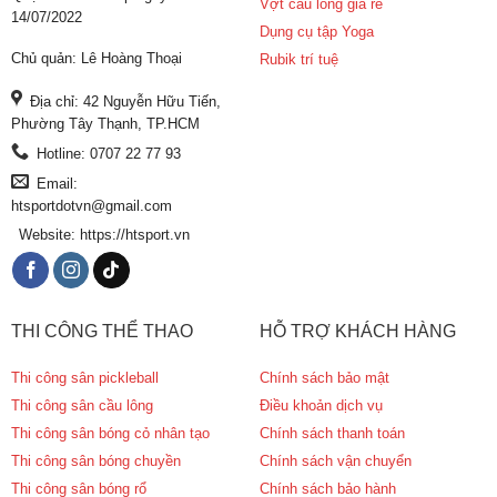
Vợt cầu lông giá rẻ
14/07/2022
Dụng cụ tập Yoga
Chủ quản: Lê Hoàng Thoại
Rubik trí tuệ
Địa chỉ: 42 Nguyễn Hữu Tiến,
Phường Tây Thạnh, TP.HCM
Hotline: 0707 22 77 93
Email:
htsportdotvn@gmail.com
Website: https://htsport.vn
THI CÔNG THỂ THAO
HỖ TRỢ KHÁCH HÀNG
Thi công sân pickleball
Chính sách bảo mật
Thi công sân cầu lông
Điều khoản dịch vụ
Thi công sân bóng cỏ nhân tạo
Chính sách thanh toán
Thi công sân bóng chuyền
Chính sách vận chuyển
Thi công sân bóng rổ
Chính sách bảo hành