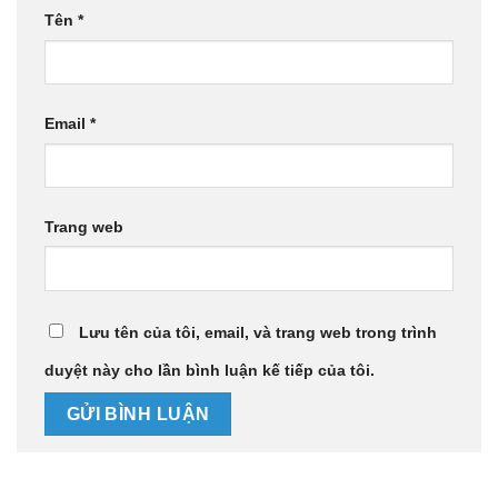
Tên
*
Email
*
Trang web
Lưu tên của tôi, email, và trang web trong trình
duyệt này cho lần bình luận kế tiếp của tôi.