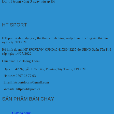
Đổi trả trong vòng 3 ngày nếu sp lỗi
HT SPORT
HTSport là shop dụng cụ thể thao chính hãng và dịch vụ thi công sân thi đấu
uy tín tại TPHCM.
Hộ kinh doanh HT SPORT.VN. GPKD số 41X8043235 do UBND Quận Tân Phú
cấp ngày 14/07/2022
Chủ quản: Lê Hoàng Thoại
Địa chỉ: 42 Nguyễn Hữu Tiến, Phường Tây Thạnh, TP.HCM
Hotline: 0707 22 77 93
Email: htsportdotvn@gmail.com
Website: https://htsport.vn
SẢN PHẨM BÁN CHẠY
Giày đá bóng