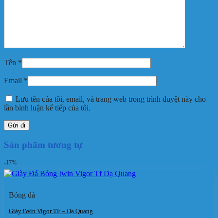
Tên
*
Email
*
Lưu tên của tôi, email, và trang web trong trình duyệt này cho
lần bình luận kế tiếp của tôi.
Sản phẩm tương tự
-17%
Bóng đá
Giày iWin Vigor TF – Dạ Quang