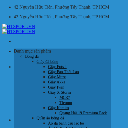
Bỏ
42 Nguyễn Hữu Tiến, Phường Tây Thạnh, TP.HCM
qua
42 Nguyễn Hữu Tiến, Phường Tây Thạnh, TP.HCM
nội
dung
Tìm
Danh mục sản phẩm
kiếm:
Bóng đá
Giày đá bóng
Giỏ hàng /
0
₫
Giày Futsal
Giày Pan Thái Lan
Giày Mitre
Giày Akka
Giày Iwin
Giày X Storm
MCR7
Chưa có sản phẩm trong giỏ hàng.
Tiempo
Giày Kamito
Quay trở lại cửa hàng
Quang Hải 19 Premium Pack
Quần áo bóng đá
HOTLINE:
Áo đá banh câu lạc bộ
0707 22 77 93