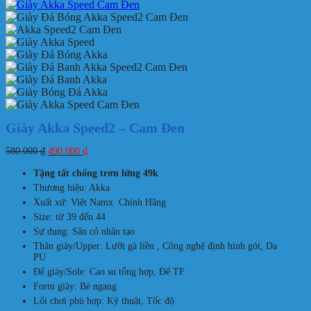
Giày Akka Speed2 – Cam Đen
Giá
Giá
580.000
₫
490.000
₫
gốc
hiện
là:
tại
Tặng tất chống trơn lửng 49k
580.000 ₫.
là:
Thương hiệu: Akka
490.000 ₫.
Xuất xứ: Việt Namx Chính Hãng
Size: từ 39 đến 44
Sự dụng: Sân cỏ nhân tạo
Thân giày/Upper: Lưỡi gà liền , Công nghệ định hình gót, Da
PU
Đế giày/Sole: Cao su tổng hợp, Đế TF
Form giày: Bè ngang
Lối chơi phù hợp: Kỹ thuật, Tốc độ