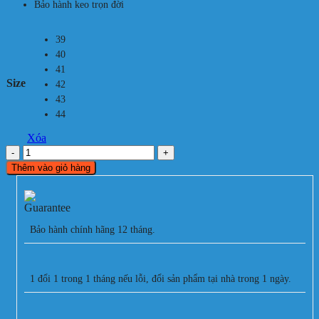
Bảo hành keo trọn đời
39
40
41
Size
42
43
44
Xóa
Giày
Akka
Thêm vào giỏ hàng
Speed2
-
Cam
Đen
số
Bảo hành chính hãng 12 tháng.
lượng
1 đổi 1 trong 1 tháng nếu lỗi, đổi sản phẩm tại nhà trong 1 ngày.