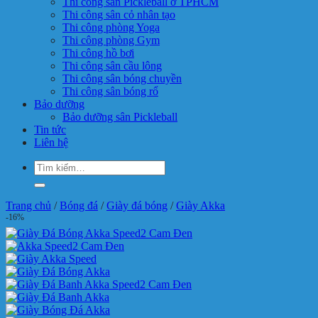
Thi công sân Pickleball ở TPHCM
Thi công sân cỏ nhân tạo
Thi công phòng Yoga
Thi công phòng Gym
Thi công hồ bơi
Thi công sân cầu lông
Thi công sân bóng chuyền
Thi công sân bóng rổ
Bảo dưỡng
Bảo dưỡng sân Pickleball
Tin tức
Liên hệ
Tìm
kiếm:
Trang chủ
/
Bóng đá
/
Giày đá bóng
/
Giày Akka
-16%