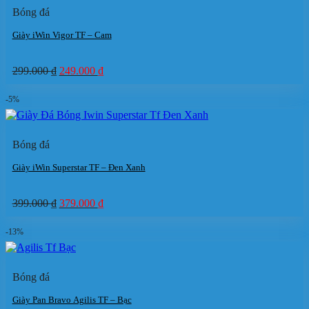
Bóng đá
Giày iWin Vigor TF – Cam
Giá
Giá
299.000
₫
249.000
₫
gốc
hiện
là:
tại
-5%
299.000 ₫.
là:
249.000 ₫.
Bóng đá
Giày iWin Superstar TF – Đen Xanh
Giá
Giá
399.000
₫
379.000
₫
gốc
hiện
là:
tại
-13%
399.000 ₫.
là:
379.000 ₫.
Bóng đá
Giày Pan Bravo Agilis TF – Bạc