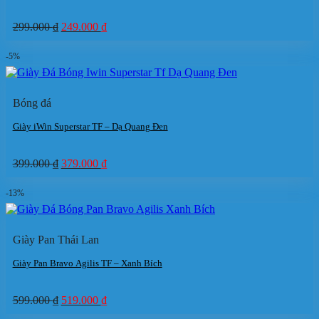
Giá
Giá
299.000
₫
249.000
₫
gốc
hiện
là:
tại
-5%
299.000 ₫.
là:
249.000 ₫.
Bóng đá
Giày iWin Superstar TF – Dạ Quang Đen
Giá
Giá
399.000
₫
379.000
₫
gốc
hiện
là:
tại
-13%
399.000 ₫.
là:
379.000 ₫.
Giày Pan Thái Lan
Giày Pan Bravo Agilis TF – Xanh Bích
Giá
Giá
599.000
₫
519.000
₫
gốc
hiện