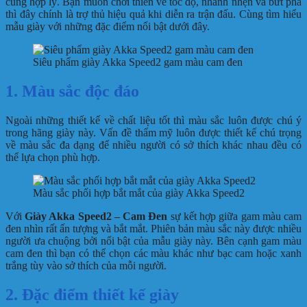
cùng hợp lý. Bạn muốn chơi thiên về tốc độ, nhanh nhẹn và bứt phá
thì đây chính là trợ thủ hiệu quả khi diễn ra trận đấu. Cùng tìm hiểu
mẫu giày với những đặc điểm nổi bật dưới đây.
Siêu phẩm giày Akka Speed2 gam màu cam đen
1. Màu sắc độc đáo
Ngoài những thiết kế về chất liệu tốt thì màu sắc luôn được chú ý
trong hãng giày này. Vấn đề thẩm mỹ luôn được thiết kế chú trọng
về màu sắc đa dạng để nhiều người có sở thích khác nhau đều có
thể lựa chọn phù hợp.
Màu sắc phối hợp bắt mắt của giày Akka Speed2
Với
Giày Akka Speed2 – Cam Đen
sự kết hợp giữa gam màu cam
đen nhìn rất ấn tượng và bắt mắt. Phiên bản màu sắc này được nhiều
người ưa chuộng bởi nổi bật của mẫu giày này. Bên cạnh gam màu
cam đen thì bạn có thể chọn các màu khác như bạc cam hoặc xanh
trắng tùy vào sở thích của mỗi người.
2. Đặc điểm thiết kế giày