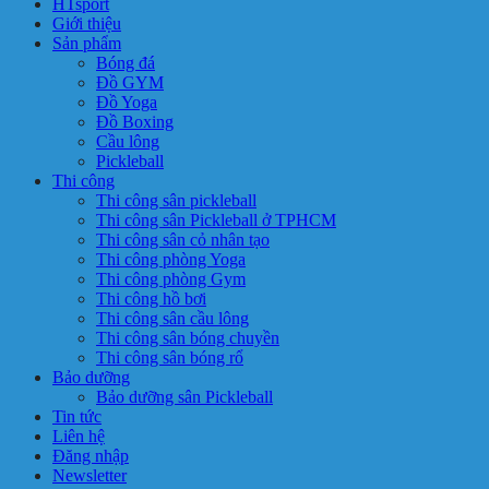
HTsport
Giới thiệu
Sản phẩm
Bóng đá
Đồ GYM
Đồ Yoga
Đồ Boxing
Cầu lông
Pickleball
Thi công
Thi công sân pickleball
Thi công sân Pickleball ở TPHCM
Thi công sân cỏ nhân tạo
Thi công phòng Yoga
Thi công phòng Gym
Thi công hồ bơi
Thi công sân cầu lông
Thi công sân bóng chuyền
Thi công sân bóng rổ
Bảo dưỡng
Bảo dưỡng sân Pickleball
Tin tức
Liên hệ
Đăng nhập
Newsletter