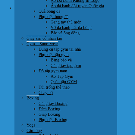
Áo Đá Banh Không In Logo
Áo đá banh đội tuyển Quốc gia
Giỏ hàng
Quả bóng đá
Phụ kiện bóng đá
Găng tay thủ môn
Vớ đá banh, tất đá bóng
Bảo vệ ống đồng
Giày sân cỏ nhân tạo
Chưa có sản phẩm trong giỏ hàng.
Gym – Sport wear
Dụng cụ tập gym tại nhà
Quay trở lại cửa hàng
Phụ kiện tập gym
Băng bảo vệ
Găng tay tập gym
Đồ tập gym nam
Áo Tập Gym
Quần tập GYM
Túi trống thể thao
Chạy bộ
Boxing
Găng tay Boxing
Đích Boxing
Giáp Boxing
Phụ kiện Boxing
Yoga
Cầu lông