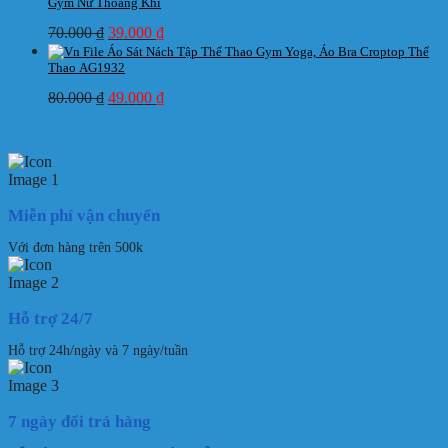
là:
tại
Gym Nữ Thoáng Khí
70.000 ₫.
là:
Giá
Giá
70.000
₫
39.000
₫
39.000 ₫.
gốc
hiện
Áo Sát Nách Tập Thể Thao Gym Yoga, Áo Bra Croptop Thể
là:
tại
Thao AG1932
70.000 ₫.
là:
Giá
Giá
80.000
₫
49.000
₫
39.000 ₫.
gốc
hiện
là:
tại
80.000 ₫.
là:
49.000 ₫.
Miễn phí vận chuyển
Với đơn hàng trên 500k
Hỗ trợ 24/7
Hỗ trợ 24h/ngày và 7 ngày/tuần
7 ngày đổi trả hàng