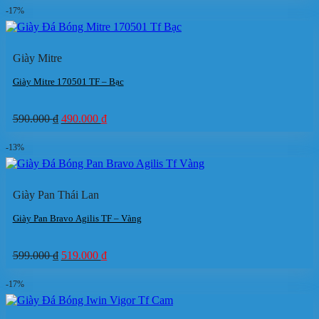
là:
tại
-17%
599.000 ₫.
là:
519.000 ₫.
Giày Mitre
Giày Mitre 170501 TF – Bạc
Giá
Giá
590.000
₫
490.000
₫
gốc
hiện
là:
tại
-13%
590.000 ₫.
là:
490.000 ₫.
Giày Pan Thái Lan
Giày Pan Bravo Agilis TF – Vàng
Giá
Giá
599.000
₫
519.000
₫
gốc
hiện
là:
tại
-17%
599.000 ₫.
là:
519.000 ₫.