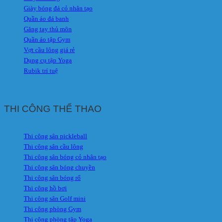
Giày bóng đá cỏ nhân tạo
Quần áo đá banh
Găng tay thủ môn
Quần áo tập Gym
Vợt cầu lông giá rẻ
Dụng cụ tập Yoga
Rubik trí tuệ
THI CÔNG THỂ THAO
Thi công sân pickleball
Thi công sân cầu lông
Thi công sân bóng cỏ nhân tạo
Thi công sân bóng chuyền
Thi công sân bóng rổ
Thi công hồ bơi
Thi công sân Golf mini
Thi công phòng Gym
Thi công phòng tập Yoga