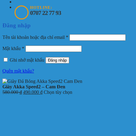
HOTLINE:
0707 22 77 93
Đăng nhập
Bắt
Tên tài khoản hoặc địa chỉ email
*
buộc
Bắt
Mật khẩu
*
buộc
Ghi nhớ mật khẩu
Đăng nhập
Quên mật khẩu?
Giày Akka Speed2 – Cam Đen
Giá
Giá
580.000
₫
490.000
₫
Chọn tùy chọn
gốc
hiện
là:
tại
580.000 ₫.
là:
490.000 ₫.