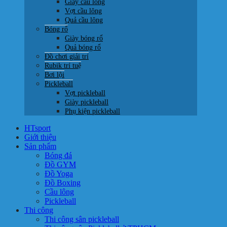
Giày cầu lông
Vợt cầu lông
Quả cầu lông
Bóng rổ
Giày bóng rổ
Quả bóng rổ
Đồ chơi giải trí
Rubik trí tuệ
Bơi lội
Pickleball
Vợt pickleball
Giày pickleball
Phụ kiện pickleball
HTsport
Giới thiệu
Sản phẩm
Bóng đá
Đồ GYM
Đồ Yoga
Đồ Boxing
Cầu lông
Pickleball
Thi công
Thi công sân pickleball