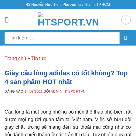
Bỏ
42 Nguyễn Hữu Tiến, Phường Tây Thạnh, TP.HCM
qua
nội
dung
Tìm
kiếm:
Trang chủ
»
Tin tức
Giày cầu lông adidas có tốt không? Top
4 sản phẩm HOT nhất
ĐĂNG VÀO
14/09/2021
BỞI
ADMIN HTSPORTVN
Cầu lông là một trong những bộ môn thể thao phổ biến, rất
được mọi người quan tâm tại Việt nam. Việc sở hữu đôi
giày chất lượng sẽ mang đến sự thoải mái cũng như cơ
hội dành chiến thắng ở các trận thi đấu. Tuy nhiên giữa rất