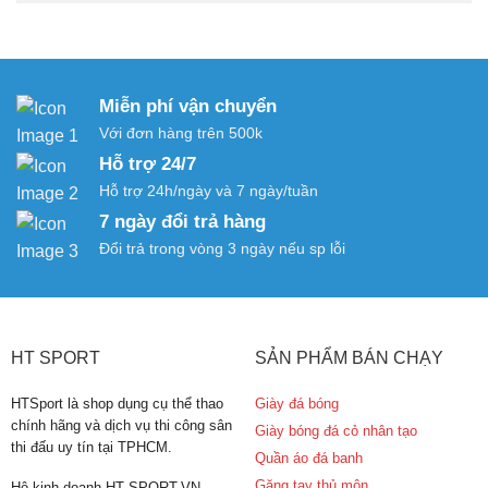
Miễn phí vận chuyển
Với đơn hàng trên 500k
Hỗ trợ 24/7
Hỗ trợ 24h/ngày và 7 ngày/tuần
7 ngày đổi trả hàng
Đổi trả trong vòng 3 ngày nếu sp lỗi
HT SPORT
SẢN PHẨM BÁN CHẠY
HTSport là shop dụng cụ thể thao
Giày đá bóng
chính hãng và dịch vụ thi công sân
Giày bóng đá cỏ nhân tạo
thi đấu uy tín tại TPHCM.
Quần áo đá banh
Găng tay thủ môn
Hộ kinh doanh HT SPORT.VN.