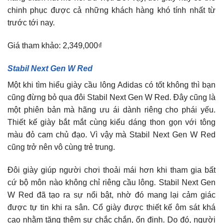
chinh phục được cả những khách hàng khó tính nhất từ
trước tới nay.
Giá tham khảo: 2,349,000₫
Stabil Next Gen W Red
Một khi tìm hiểu giày cầu lông Adidas có tốt không thì bạn
cũng đừng bỏ qua đôi Stabil Next Gen W Red. Đây cũng là
một phiên bản mà hãng ưu ái dành riêng cho phái yếu.
Thiết kế giày bắt mắt cùng kiểu dáng thon gọn với tông
màu đỏ cam chủ đạo. Vì vậy mà Stabil Next Gen W Red
cũng trở nên vô cùng trẻ trung.
Đôi giày giúp người chơi thoải mái hơn khi tham gia bất
cứ bộ môn nào không chỉ riêng cầu lông. Stabil Next Gen
W Red đã tạo ra sự nổi bật, nhờ đó mang lại cảm giác
được tự tin khi ra sân. Cổ giày được thiết kế ôm sát khá
cao nhằm tăng thêm sự chắc chắn, ổn định. Do đó, người