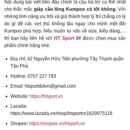
Nội dung bài viết trên đây chính là câu trả lời cụ thể nhất
cho thắc mắc
giày cầu lông Kumpoo có tốt không
. Với
những tính năng ưu trội và giá thành hợp lý thì chẳng có lý
do gì để các vợt thủ không tậu ngay cho mình một đôi
Kumpoo phù hợp. Nếu muốn tư vấn về size, kiểu dáng,…
thì bạn hãy liên hệ với
HT Sport
để được chọn mua sản
phẩm chính hãng nhé.
Địa chỉ: 42 Nguyễn Hữu Tiến phường Tây Thạnh quận
Tân Phú
Hotline: 0707 227 793
Email: htsportdotvn@gmail.com
Website:
https://htsport.vn
Lazada:
https://www.lazada.vn/shop/htsportvn1629975118
Shopee:
https://shopee.vn/htsport.vn