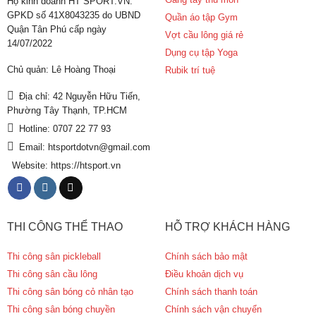
Hộ kinh doanh HT SPORT.VN.
GPKD số 41X8043235 do UBND
Quần áo tập Gym
Quận Tân Phú cấp ngày
Vợt cầu lông giá rẻ
14/07/2022
Dụng cụ tập Yoga
Chủ quản: Lê Hoàng Thoại
Rubik trí tuệ
Địa chỉ: 42 Nguyễn Hữu Tiến,
Phường Tây Thạnh, TP.HCM
Hotline: 0707 22 77 93
Email: htsportdotvn@gmail.com
Website: https://htsport.vn
THI CÔNG THỂ THAO
HỖ TRỢ KHÁCH HÀNG
Thi công sân pickleball
Chính sách bảo mật
Thi công sân cầu lông
Điều khoản dịch vụ
Thi công sân bóng cỏ nhân tạo
Chính sách thanh toán
Thi công sân bóng chuyền
Chính sách vận chuyển