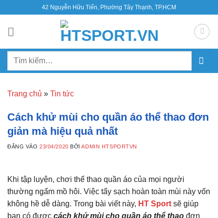
Bỏ
42 Nguyễn Hữu Tiến, Phường Tây Thạnh, TP.HCM
qua
nội
dung
Tìm
kiếm:
Trang chủ
»
Tin tức
Cách khử mùi cho quần áo thể thao đơn
giản mà hiệu quả nhất
ĐĂNG VÀO
23/04/2020
BỞI
ADMIN HTSPORTVN
Khi tập luyện, chơi thể thao quần áo của mọi người
thường ngấm mồ hôi. Việc tẩy sạch hoàn toàn mùi này vốn
không hề dễ dàng. Trong bài viết này,
HT Sport
sẽ giúp
bạn có được
cách khử mùi cho quần áo thể thao
đơn