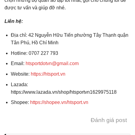
chọn những bộ quần áo tập tốt nhất, gọi cho chúng tôi để
được tư vấn và giúp đỡ nhé.
Liên hệ:
Địa chỉ: 42 Nguyễn Hữu Tiến phường Tây Thạnh quận
Tân Phú, Hồ Chí Minh
Hotline: 0707 227 793
Email:
htsportdotvn@gmail.com
Website:
https://htsport.vn
Lazada:
https://www.lazada.vn/shop/htsportvn1629975118
Shopee:
https://shopee.vn/htsport.vn
Đánh giá post