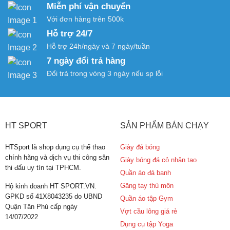
Miễn phí vận chuyển
Với đơn hàng trên 500k
Hỗ trợ 24/7
Hỗ trợ 24h/ngày và 7 ngày/tuần
7 ngày đổi trả hàng
Đổi trả trong vòng 3 ngày nếu sp lỗi
HT SPORT
SẢN PHẨM BÁN CHẠY
HTSport là shop dụng cụ thể thao
Giày đá bóng
chính hãng và dịch vụ thi công sân
Giày bóng đá cỏ nhân tạo
thi đấu uy tín tại TPHCM.
Quần áo đá banh
Găng tay thủ môn
Hộ kinh doanh HT SPORT.VN.
GPKD số 41X8043235 do UBND
Quần áo tập Gym
Quận Tân Phú cấp ngày
Vợt cầu lông giá rẻ
14/07/2022
Dụng cụ tập Yoga