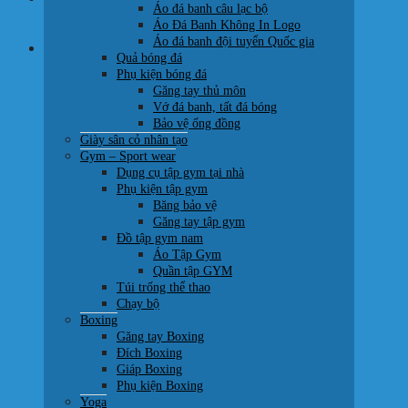
Áo đá banh câu lạc bộ
0707 22 77 93
Áo Đá Banh Không In Logo
Áo đá banh đội tuyển Quốc gia
Giỏ hàng
Quả bóng đá
Phụ kiện bóng đá
Găng tay thủ môn
Vớ đá banh, tất đá bóng
Bảo vệ ống đồng
Giày sân cỏ nhân tạo
Chưa có sản phẩm trong giỏ hàng.
Gym – Sport wear
Dụng cụ tập gym tại nhà
Quay trở lại cửa hàng
Phụ kiện tập gym
Băng bảo vệ
Găng tay tập gym
Đồ tập gym nam
Áo Tập Gym
Quần tập GYM
Túi trống thể thao
Chạy bộ
Boxing
Găng tay Boxing
Đích Boxing
Giáp Boxing
Phụ kiện Boxing
Yoga