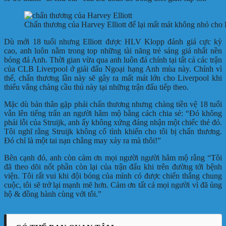
Chấn thương của Harvey Elliott để lại mất mát không nhỏ cho Li
Dù mới 18 tuổi nhưng Elliott được HLV Klopp đánh giá cực kỳ
cao, anh luôn nằm trong top những tài năng trẻ sáng giá nhất nền
bóng đá Anh. Thời gian vừa qua anh luôn đá chính tại tất cả các trận
của CLB Liverpool ở giải đấu Ngoại hạng Anh mùa này. Chính vì
thế, chấn thương lần này sẽ gây ra mất mát lớn cho Liverpool khi
thiếu vắng chàng cầu thủ này tại những trận đấu tiếp theo.
Mặc dù bản thân gặp phải chấn thương nhưng chàng tiền vệ 18 tuổi
vẫn lên tiếng trấn an người hâm mộ bằng cách chia sẻ: “Đó không
phải lỗi của Struijk, anh ấy không xứng đáng nhận một chiếc thẻ đỏ.
Tôi nghĩ rằng Struijk không cố tình khiến cho tôi bị chấn thương.
Đó chỉ là một tai nạn chẳng may xảy ra mà thôi!”
Bên cạnh đó, anh còn cảm ơn mọi người người hâm mộ rằng “Tôi
đã theo dõi nốt phần còn lại của trận đấu khi trên đường tới bệnh
viện. Tôi rất vui khi đội bóng của mình có được chiến thắng chung
cuộc, tôi sẽ trở lại mạnh mẽ hơn. Cảm ơn tất cả mọi người vì đã ủng
hộ & đồng hành cùng với tôi.”