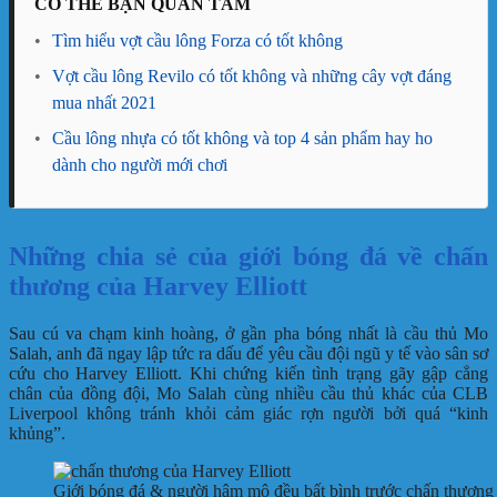
CÓ THỂ BẠN QUAN TÂM
•
Tìm hiểu vợt cầu lông Forza có tốt không
•
Vợt cầu lông Revilo có tốt không và những cây vợt đáng
mua nhất 2021
•
Cầu lông nhựa có tốt không và top 4 sản phẩm hay ho
dành cho người mới chơi
Những chia sẻ của giới bóng đá về chấn
thương của Harvey Elliott
Sau cú va chạm kinh hoàng, ở gần pha bóng nhất là cầu thủ Mo
Salah, anh đã ngay lập tức ra dấu để yêu cầu đội ngũ y tế vào sân sơ
cứu cho Harvey Elliott. Khi chứng kiến tình trạng gãy gập cẳng
chân của đồng đội, Mo Salah cùng nhiều cầu thủ khác của CLB
Liverpool không tránh khỏi cảm giác rợn người bởi quá “kinh
khủng”.
Giới bóng đá & người hâm mộ đều bất bình trước chấn thương 