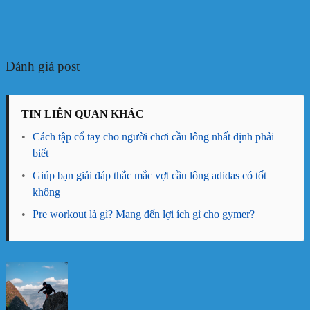
Đánh giá post
TIN LIÊN QUAN KHÁC
•
Cách tập cổ tay cho người chơi cầu lông nhất định phải
biết
•
Giúp bạn giải đáp thắc mắc vợt cầu lông adidas có tốt
không
•
Pre workout là gì? Mang đến lợi ích gì cho gymer?