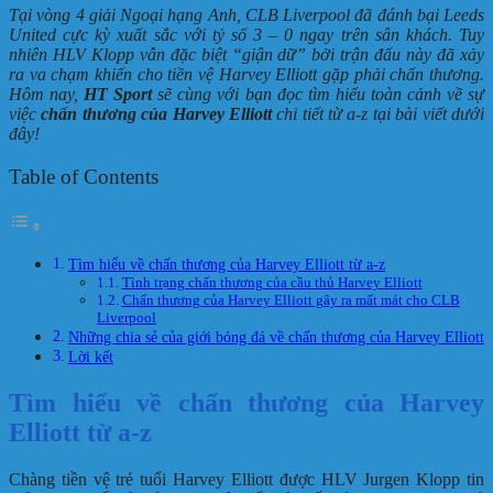
Tại vòng 4 giải Ngoại hạng Anh, CLB Liverpool đã đánh bại Leeds
United cực kỳ xuất sắc với tỷ số 3 – 0 ngay trên sân khách. Tuy
nhiên HLV Klopp vẫn đặc biệt “giận dữ” bởi trận đấu này đã xảy
ra va chạm khiến cho tiền vệ Harvey Elliott gặp phải chấn thương.
Hôm nay,
HT Sport
sẽ cùng với bạn đọc tìm hiểu toàn cảnh về sự
việc
chấn thương của Harvey Elliott
chi tiết từ a-z tại bài viết dưới
đây!
Table of Contents
Tìm hiểu về chấn thương của Harvey Elliott từ a-z
Tình trạng chấn thương của cầu thủ Harvey Elliott
Chấn thương của Harvey Elliott gây ra mất mát cho CLB
Liverpool
Những chia sẻ của giới bóng đá về chấn thương của Harvey Elliott
Lời kết
Tìm hiểu về chấn thương của Harvey
Elliott từ a-z
Chàng tiền vệ trẻ tuổi Harvey Elliott được HLV Jurgen Klopp tin