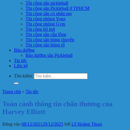
Thi công sân pickleball
Thi công sân Pickleball ở TPHCM
Thi công sân cỏ nhân tạo
Thi công phòng Yoga
Thi công phòng Gym
Thi công hồ bơi
Thi công sân cầu lông
Thi công sân bóng chuyền
Thi công sân bóng rổ
Bảo dưỡng
Bảo dưỡng sân Pickleball
Tin tức
Liên hệ
Tìm kiếm:
Trang chủ
»
Tin tức
Toàn cảnh thông tin chấn thương của
Harvey Elliott
Đăng vào
08/12/2021
29/12/2025
bởi
Lê Hoàng Thoại