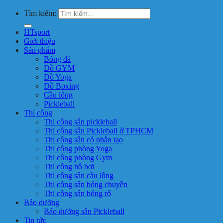
Tìm kiếm:
HTsport
Giới thiệu
Sản phẩm
Bóng đá
Đồ GYM
Đồ Yoga
Đồ Boxing
Cầu lông
Pickleball
Thi công
Thi công sân pickleball
Thi công sân Pickleball ở TPHCM
Thi công sân cỏ nhân tạo
Thi công phòng Yoga
Thi công phòng Gym
Thi công hồ bơi
Thi công sân cầu lông
Thi công sân bóng chuyền
Thi công sân bóng rổ
Bảo dưỡng
Bảo dưỡng sân Pickleball
Tin tức