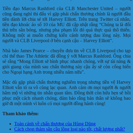
Tiền đạo Marcus Rashford của CLB Manchester United – người
cũng đang nghỉ thi đấu vì gặp phải chấn thương chính là người đầu
tiên dành lời chia sẻ tới Harvey Elliott. Trên trang Twitter cá nhân,
tiền đạo khoác áo số 10 của MU đã cập nhật rằng “Chúng ta là đối
thủ trên sân bóng, nhưng pha phạm lỗi đó quả thực quá thô thiển.
Không một ai muốn chứng kiến cảnh tượng đau lòng này. Mọi
người và CLB Liverpool ở bên cạnh cậu – Harvey Elliott”.
Nhà báo James Pearce – chuyên đưa tin về CLB Liverpool cho tạp
chí thể thao The Athletic đã đồng ý với Marcus Rashford. Ông chia
sẻ rằng “Mong Elliott sẽ bình phục nhanh chóng, với sự tài năng &
giỏi giang của mình sau chấn thương này cậu ấy sẽ còn cống hiến
cho Ngoại hạng Anh trong nhiều năm nữa”.
Mặc dù gặp phải chấn thương nghiêm trọng nhưng tiền vệ Harvey
Elliott vẫn tỏ ra vô cùng lạc quan. Anh cảm ơn mọi người & người
hâm mộ vì những tin nhắn quan tâm. Đồng thời còn hứa hẹn sẽ hồi
phục một cách nhanh chóng, đảm bảo rằng bản thân sẽ không bao
giờ đi một mình vì luôn có mọi người đồng hành cùng!
Tham khảo thêm:
Toàn cảnh về chấn thương của Hùng Dũng
Cách chọn thảm sân cầu lông loại nào tốt, chất lượng nhất?