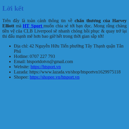
Lời kết
Trên đây là toàn cảnh thông tin về
chấn thương của Harvey
Elliott
mà
HT Sport
muốn chia sẻ tới bạn đọc. Mong rằng chàng
tiền vệ của CLB Liverpool sẽ nhanh chóng hồi phục & quay trở lại
thi đấu mạnh mẽ hơn bao giờ hết trong thời gian sắp tới!
Địa chỉ: 42 Nguyễn Hữu Tiến phường Tây Thạnh quận Tân
Phú
Hotline: 0707 227 793
Email: htsportdotvn@gmail.com
Website:
https://htsport.vn
Lazada: https://www.lazada.vn/shop/htsportvn1629975118
Shopee:
https://shopee.vn/htsport.vn