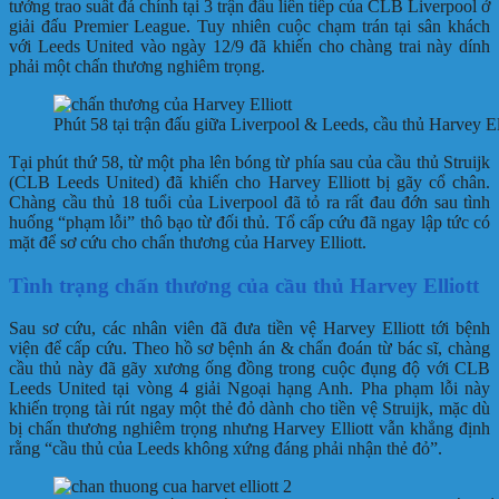
tưởng trao suất đá chính tại 3 trận đấu liên tiếp của CLB Liverpool ở
giải đấu Premier League. Tuy nhiên cuộc chạm trán tại sân khách
với Leeds United vào ngày 12/9 đã khiến cho chàng trai này dính
phải một chấn thương nghiêm trọng.
Phút 58 tại trận đấu giữa Liverpool & Leeds, cầu thủ Harvey El
Tại phút thứ 58, từ một pha lên bóng từ phía sau của cầu thủ Struijk
(CLB Leeds United) đã khiến cho Harvey Elliott bị gãy cổ chân.
Chàng cầu thủ 18 tuổi của Liverpool đã tỏ ra rất đau đớn sau tình
huống “phạm lỗi” thô bạo từ đối thủ. Tổ cấp cứu đã ngay lập tức có
mặt để sơ cứu cho chấn thương của Harvey Elliott.
Tình trạng chấn thương của cầu thủ Harvey Elliott
Sau sơ cứu, các nhân viên đã đưa tiền vệ Harvey Elliott tới bệnh
viện để cấp cứu. Theo hồ sơ bệnh án & chẩn đoán từ bác sĩ, chàng
cầu thủ này đã gãy xương ống đồng trong cuộc đụng độ với CLB
Leeds United tại vòng 4 giải Ngoại hạng Anh. Pha phạm lỗi này
khiến trọng tài rút ngay một thẻ đỏ dành cho tiền vệ Struijk, mặc dù
bị chấn thương nghiêm trọng nhưng Harvey Elliott vẫn khẳng định
rằng “cầu thủ của Leeds không xứng đáng phải nhận thẻ đỏ”.