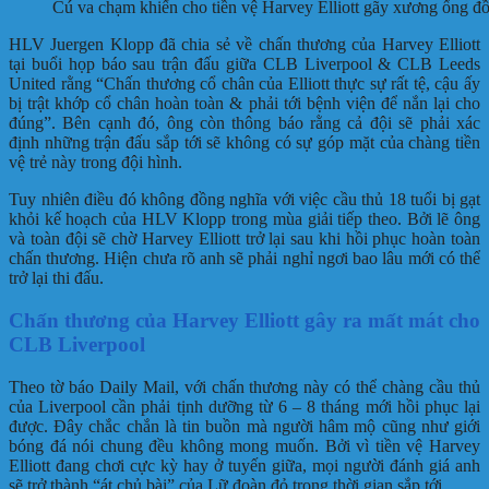
Cú va chạm khiến cho tiền vệ Harvey Elliott gãy xương ống đ
HLV Juergen Klopp đã chia sẻ về chấn thương của Harvey Elliott
tại buổi họp báo sau trận đấu giữa CLB Liverpool & CLB Leeds
United rằng “Chấn thương cổ chân của Elliott thực sự rất tệ, cậu ấy
bị trật khớp cổ chân hoàn toàn & phải tới bệnh viện để nắn lại cho
đúng”. Bên cạnh đó, ông còn thông báo rằng cả đội sẽ phải xác
định những trận đấu sắp tới sẽ không có sự góp mặt của chàng tiền
vệ trẻ này trong đội hình.
Tuy nhiên điều đó không đồng nghĩa với việc cầu thủ 18 tuổi bị gạt
khỏi kế hoạch của HLV Klopp trong mùa giải tiếp theo. Bởi lẽ ông
và toàn đội sẽ chờ Harvey Elliott trở lại sau khi hồi phục hoàn toàn
chấn thương. Hiện chưa rõ anh sẽ phải nghỉ ngơi bao lâu mới có thể
trở lại thi đấu.
Chấn thương của Harvey Elliott gây ra mất mát cho
CLB Liverpool
Theo tờ báo Daily Mail, với chấn thương này có thể chàng cầu thủ
của Liverpool cần phải tịnh dưỡng từ 6 – 8 tháng mới hồi phục lại
được. Đây chắc chắn là tin buồn mà người hâm mộ cũng như giới
bóng đá nói chung đều không mong muốn. Bởi vì tiền vệ Harvey
Elliott đang chơi cực kỳ hay ở tuyến giữa, mọi người đánh giá anh
sẽ trở thành “át chủ bài” của Lữ đoàn đỏ trong thời gian sắp tới.