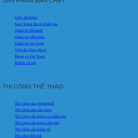
SẢN PHẨM BÁN CHẠY
Giày đá bóng
Giày bóng đá cỏ nhân tạo
Quần áo đá banh
Găng tay thủ môn
Quần áo tập Gym
Vợt cầu lông giá rẻ
Dụng cụ tập Yoga
Rubik trí tuệ
THI CÔNG THỂ THAO
Thi công sân pickleball
Thi công sân cầu lông
Thi công sân bóng cỏ nhân tạo
Thi công sân bóng chuyền
Thi công sân bóng rổ
Thi công hồ bơi