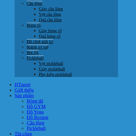
Cầu lông
Giày cầu lông
Vợt cầu lông
Quả cầu lông
Bóng rổ
Giày bóng rổ
Quả bóng rổ
Đồ chơi giải trí
Rubik trí tuệ
Bơi lội
Pickleball
Vợt pickleball
Giày pickleball
Phụ kiện pickleball
HTsport
Giới thiệu
Sản phẩm
Bóng đá
Đồ GYM
Đồ Yoga
Đồ Boxing
Cầu lông
Pickleball
Thi công