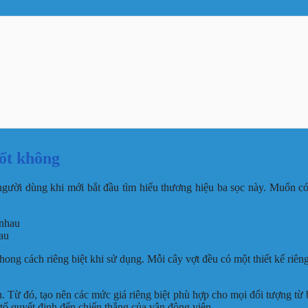
tốt không
người dùng khi mới bắt đầu tìm hiểu thương hiệu ba sọc này. Muốn có 
au
g cách riêng biệt khi sử dụng. Mỗi cây vợt đều có một thiết kế riên
. Từ đó, tạo nên các mức giá riêng biệt phù hợp cho mọi đối tượng từ
 tố quyết định đến chiến thắng của vận động viên.