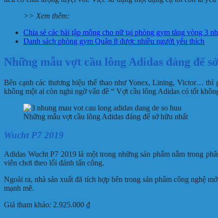
>> Xem thêm:
Chia sẻ các bài tập mông cho nữ tại phòng gym tăng vòng 3 n
Danh sách phòng gym Quận 8 được nhiều người yêu thích
Những mẫu vợt cầu lông Adidas đáng để sở
Bên cạnh các thương hiệu thể thao như Yonex, Lining, Victor… thì 
không một ai còn nghi ngờ vấn đề “ Vợt cầu lông Adidas có tốt khô
Những mẫu vợt cầu lông Adidas đáng để sở hữu nhất
Wucht P7 2019
Adidas Wucht P7 2019 là một trong những sản phẩm nằm trong phân k
viên chơi theo lối đánh tấn công.
Ngoài ra, nhà sản xuất đã tích hợp bên trong sản phẩm công nghệ mớ
mạnh mẽ.
Giá tham khảo: 2.925.000 ₫