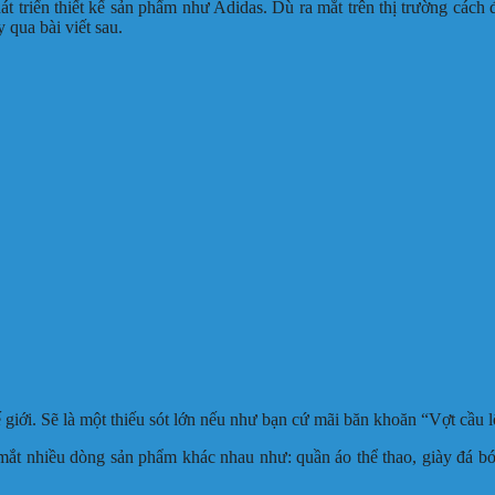
át triển thiết kế sản phẩm như Adidas. Dù ra mắt trên thị trường các
y qua bài viết sau.
ế giới. Sẽ là một thiếu sót lớn nếu như bạn cứ mãi băn khoăn “Vợt cầu
ắt nhiều dòng sản phẩm khác nhau như: quần áo thể thao, giày đá b