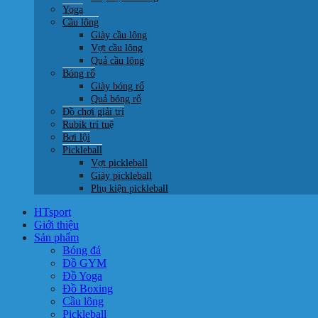
Yoga
Cầu lông
Giày cầu lông
Vợt cầu lông
Quả cầu lông
Bóng rổ
Giày bóng rổ
Quả bóng rổ
Đồ chơi giải trí
Rubik trí tuệ
Bơi lội
Pickleball
Vợt pickleball
Giày pickleball
Phụ kiện pickleball
HTsport
Giới thiệu
Sản phẩm
Bóng đá
Đồ GYM
Đồ Yoga
Đồ Boxing
Cầu lông
Pickleball