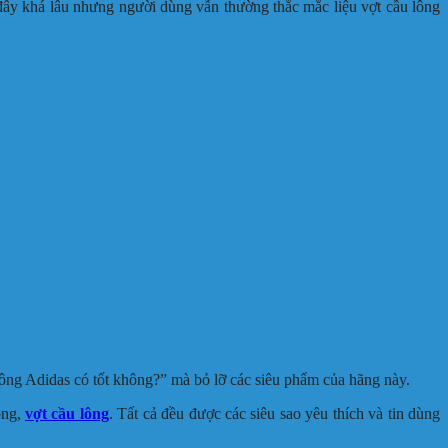
h đây khá lâu nhưng người dùng vẫn thường thắc mắc liệu vợt cầu lông
 lông Adidas có tốt không?” mà bỏ lỡ các siêu phẩm của hãng này.
óng,
vợt cầu lông
. Tất cả đều được các siêu sao yêu thích và tin dùng