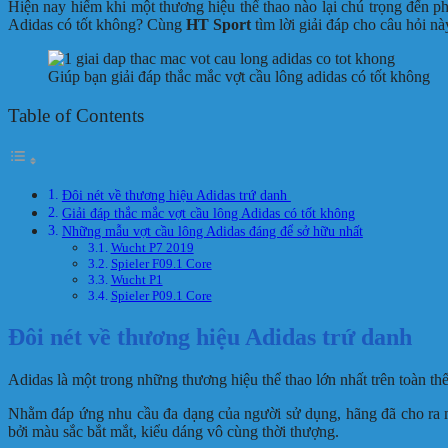
Hiện nay hiếm khi một thương hiệu thể thao nào lại chú trọng đến ph
Adidas có tốt không? Cùng
HT Sport
tìm lời giải đáp cho câu hỏi nà
Giúp bạn giải đáp thắc mắc vợt cầu lông adidas có tốt không
Table of Contents
Đôi nét về thương hiệu Adidas trứ danh
Giải đáp thắc mắc vợt cầu lông Adidas có tốt không
Những mẫu vợt cầu lông Adidas đáng để sở hữu nhất
Wucht P7 2019
Spieler F09.1 Core
Wucht P1
Spieler P09.1 Core
Đôi nét về thương hiệu Adidas trứ danh
Adidas là một trong những thương hiệu thể thao lớn nhất trên toàn th
Nhằm đáp ứng nhu cầu đa dạng của người sử dụng, hãng đã cho ra m
bởi màu sắc bắt mắt, kiểu dáng vô cùng thời thượng.