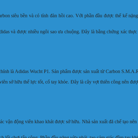
rbon siêu bền và có tính đàn hồi cao. Với phần đầu được thế kế nặng 
didas và được nhiều ngôi sao ưa chuộng. Đây là bằng chứng xác thực 
hính là Adidas Wucht P1. Sản phẩm được sản xuất từ Carbon S.M.A.R.
ên sở hữu thể lực tốt, cổ tay khỏe. Đây là cây vợt thiên công nên đượ
các vận động viên khao khát được sở hữu. Nhà sản xuất đã chế tạo nên
ch lối chơi tấn công. Phần đầu nặng vừa phải, tạo cảm giác đầm tay kh