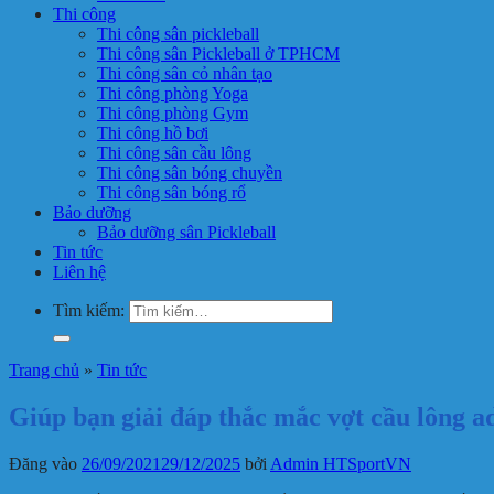
Thi công
Thi công sân pickleball
Thi công sân Pickleball ở TPHCM
Thi công sân cỏ nhân tạo
Thi công phòng Yoga
Thi công phòng Gym
Thi công hồ bơi
Thi công sân cầu lông
Thi công sân bóng chuyền
Thi công sân bóng rổ
Bảo dưỡng
Bảo dưỡng sân Pickleball
Tin tức
Liên hệ
Tìm kiếm:
Trang chủ
»
Tin tức
Giúp bạn giải đáp thắc mắc vợt cầu lông ad
Đăng vào
26/09/2021
29/12/2025
bởi
Admin HTSportVN