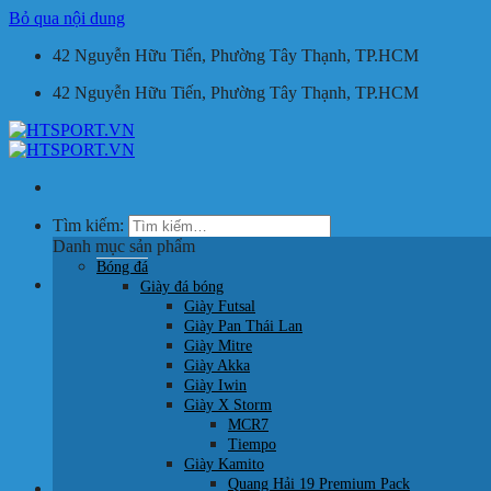
Bỏ qua nội dung
42 Nguyễn Hữu Tiến, Phường Tây Thạnh, TP.HCM
42 Nguyễn Hữu Tiến, Phường Tây Thạnh, TP.HCM
Tìm kiếm:
Danh mục sản phẩm
Bóng đá
Giỏ hàng /
0
₫
Giày đá bóng
Giày Futsal
Giày Pan Thái Lan
Giày Mitre
Giày Akka
Giày Iwin
Giày X Storm
Chưa có sản phẩm trong giỏ hàng.
MCR7
Tiempo
Quay trở lại cửa hàng
Giày Kamito
Quang Hải 19 Premium Pack
HOTLINE: