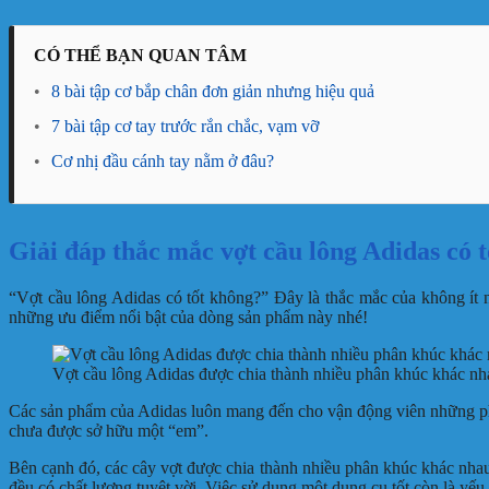
CÓ THỂ BẠN QUAN TÂM
•
8 bài tập cơ bắp chân đơn giản nhưng hiệu quả
•
7 bài tập cơ tay trước rắn chắc, vạm vỡ
•
Cơ nhị đầu cánh tay nằm ở đâu?
Giải đáp thắc mắc vợt cầu lông Adidas có 
“Vợt cầu lông Adidas có tốt không?” Đây là thắc mắc của không ít 
những ưu điểm nổi bật của dòng sản phẩm này nhé!
Vợt cầu lông Adidas được chia thành nhiều phân khúc khác nh
Các sản phẩm của Adidas luôn mang đến cho vận động viên những phon
chưa được sở hữu một “em”.
Bên cạnh đó, các cây vợt được chia thành nhiều phân khúc khác nhau
đều có chất lượng tuyệt vời. Việc sử dụng một dụng cụ tốt còn là yếu