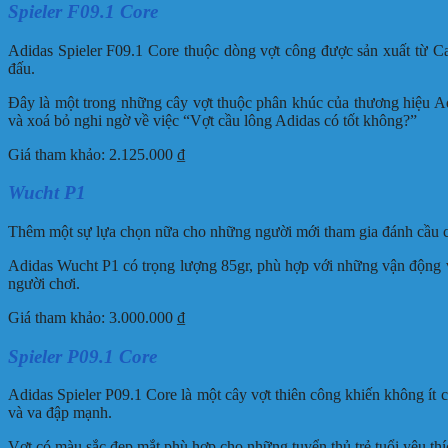
Spieler F09.1 Core
Adidas Spieler F09.1 Core thuộc dòng vợt công được sản xuất từ Ca
đấu.
Đây là một trong những cây vợt thuộc phân khúc của thương hiệu A
và xoá bỏ nghi ngờ về việc “Vợt cầu lông Adidas có tốt không?”
Giá tham khảo: 2.125.000 ₫
Wucht P1
Thêm một sự lựa chọn nữa cho những người mới tham gia đánh cầu c
Adidas Wucht P1 có trọng lượng 85gr, phù hợp với những vận động vi
người chơi.
Giá tham khảo: 3.000.000 ₫
Spieler P09.1 Core
Adidas Spieler P09.1 Core là một cây vợt thiên công khiến không ít 
và va đập mạnh.
Vợt có màu sắc đẹp mắt phù hợp cho những tuyển thủ trẻ tuổi yêu thí