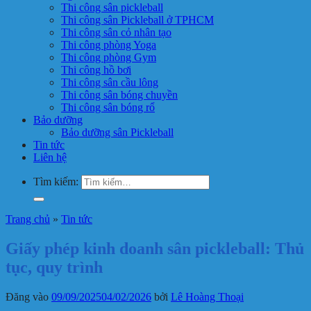
Thi công sân pickleball
Thi công sân Pickleball ở TPHCM
Thi công sân cỏ nhân tạo
Thi công phòng Yoga
Thi công phòng Gym
Thi công hồ bơi
Thi công sân cầu lông
Thi công sân bóng chuyền
Thi công sân bóng rổ
Bảo dưỡng
Bảo dưỡng sân Pickleball
Tin tức
Liên hệ
Tìm kiếm:
Trang chủ
»
Tin tức
Giấy phép kinh doanh sân pickleball: Thủ
tục, quy trình
Đăng vào
09/09/2025
04/02/2026
bởi
Lê Hoàng Thoại