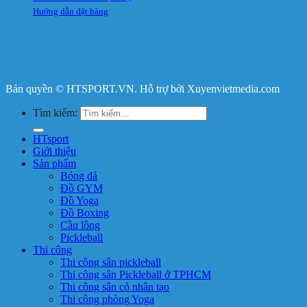
Hướng dẫn đặt hàng
Bản quyền © HTSPORT.VN. Hỗ trợ bởi Xuyenvietmedia.com
Tìm kiếm:
HTsport
Giới thiệu
Sản phẩm
Bóng đá
Đồ GYM
Đồ Yoga
Đồ Boxing
Cầu lông
Pickleball
Thi công
Thi công sân pickleball
Thi công sân Pickleball ở TPHCM
Thi công sân cỏ nhân tạo
Thi công phòng Yoga