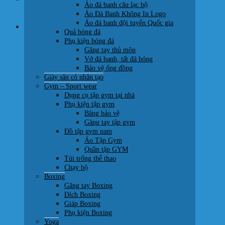
Áo đá banh câu lạc bộ
0707 22 77 93
Áo Đá Banh Không In Logo
Áo đá banh đội tuyển Quốc gia
Giỏ hàng
Quả bóng đá
Phụ kiện bóng đá
Găng tay thủ môn
Vớ đá banh, tất đá bóng
Bảo vệ ống đồng
Giày sân cỏ nhân tạo
Chưa có sản phẩm trong giỏ hàng.
Gym – Sport wear
Dụng cụ tập gym tại nhà
Quay trở lại cửa hàng
Phụ kiện tập gym
Băng bảo vệ
Găng tay tập gym
Đồ tập gym nam
Áo Tập Gym
Quần tập GYM
Túi trống thể thao
Chạy bộ
Boxing
Găng tay Boxing
Đích Boxing
Giáp Boxing
Phụ kiện Boxing
Yoga