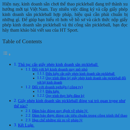
Hiện nay, kinh doanh sân chơi thể thao pickleball đang trở thành xu
hướng mới tại Việt Nam. Tuy nhiên việc đăng ký và cấp giấy phép
kinh doanh sân pickleball hợp pháp, hiệu quả cần phải chuẩn bị
những gì. Để giúp bạn hiểu rõ hơn về hồ sơ và cách thức nộp giấy
phép kinh doanh sân pickleball và thi công sân pickleball, bạn đọc
hãy tham khảo bài viết sau của
HT Sport.
Table of Contents
Thủ tục cấp giấy phép kinh doanh sân pickleball
Đối với hộ kinh doanh quy mô nhỏ
Điều kiện cấp giấy phép kinh doanh sân pickleball
Quy trình đăng ký giấy phép kinh doanh sân pickleball đối
với hộ kinh doanh
Đối với doanh nghiệp ( công ty)
Điều kiện
Quy trình thực hiện đăng ký
Giấy phép kinh doanh sân pickleball đóng vai trò quan trọng như
thế nào?
Đảm bảo đúng quy định về pháp lý
Đảm bảo được đúng các tiêu chuẩn trong công trình thể thao
Hạn chế những rủi ro về pháp lý
Kết Luận