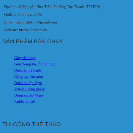
Địa chỉ: 42 Nguyễn Hữu Tiến, Phường Tây Thạnh, TP.HCM
Hotline: 0707 22 77 93
Email: htsportdotvn@gmail.com
Website: https://htsport.vn
SẢN PHẨM BÁN CHẠY
Giày đá bóng
Giày bóng đá cỏ nhân tạo
Quần áo đá banh
Găng tay thủ môn
Quần áo tập Gym
Vợt cầu lông giá rẻ
Dụng cụ tập Yoga
Rubik trí tuệ
THI CÔNG THỂ THAO