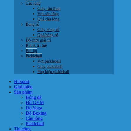
Cầu lông
Giày cầu lông
Vợt cầu lông
Quả cầu lông
Bóng rổ
Giày bóng rổ
Quả bóng rổ
Đồ chơi giải trí
Rubik trí tuệ
Bơi lội
Pickleball
Vợt pickleball
Giày pickleball
Phụ kiện pickleball
HTsport
Giới thiệu
Sản phẩm
Bóng đá
Đồ GYM
Đồ Yoga
Đồ Boxing
Cầu lông
Pickleball
Thi công