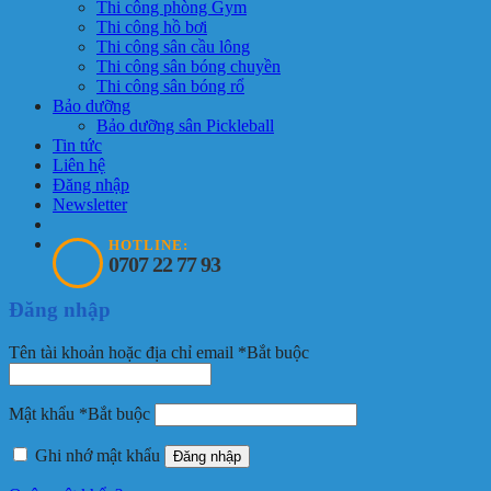
Thi công phòng Gym
Thi công hồ bơi
Thi công sân cầu lông
Thi công sân bóng chuyền
Thi công sân bóng rổ
Bảo dưỡng
Bảo dưỡng sân Pickleball
Tin tức
Liên hệ
Đăng nhập
Newsletter
HOTLINE:
0707 22 77 93
Đăng nhập
Tên tài khoản hoặc địa chỉ email
*
Bắt buộc
Mật khẩu
*
Bắt buộc
Ghi nhớ mật khẩu
Đăng nhập