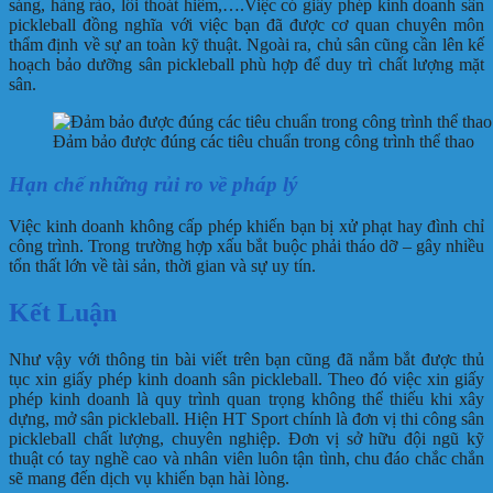
sáng, hàng rào, lối thoát hiểm,….Việc có giấy phép kinh doanh sân
pickleball đồng nghĩa với việc bạn đã được cơ quan chuyên môn
thẩm định về sự an toàn kỹ thuật. Ngoài ra, chủ sân cũng cần lên kế
hoạch bảo dưỡng sân pickleball phù hợp để duy trì chất lượng mặt
sân.
Đảm bảo được đúng các tiêu chuẩn trong công trình thể thao
Hạn chế những rủi ro về pháp lý
Việc kinh doanh không cấp phép khiến bạn bị xử phạt hay đình chỉ
công trình. Trong trường hợp xấu bắt buộc phải tháo dỡ – gây nhiều
tổn thất lớn về tài sản, thời gian và sự uy tín.
Kết Luận
Như vậy với thông tin bài viết trên bạn cũng đã nắm bắt được thủ
tục xin giấy phép kinh doanh sân pickleball. Theo đó việc xin giấy
phép kinh doanh là quy trình quan trọng không thể thiếu khi xây
dựng, mở sân pickleball. Hiện HT Sport chính là đơn vị
thi công sân
pickleball
chất lượng, chuyên nghiệp. Đơn vị sở hữu đội ngũ kỹ
thuật có tay nghề cao và nhân viên luôn tận tình, chu đáo chắc chắn
sẽ mang đến dịch vụ khiến bạn hài lòng.