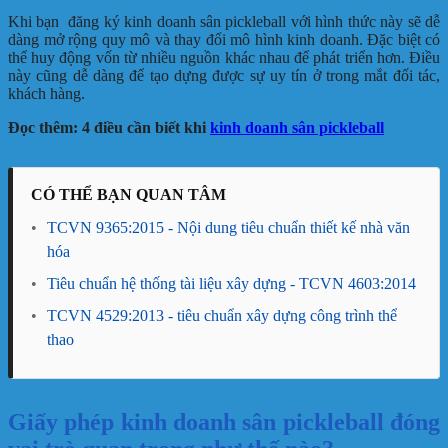
Khi bạn đăng ký kinh doanh sân pickleball với hình thức này sẽ dễ
dàng mở rộng quy mô và thay đổi mô hình kinh doanh. Đặc biệt có
thể huy động vốn từ nhiều nguồn khác nhau để phát triển hơn. Điều
này cũng dễ dàng để tạo dựng được sự uy tín ở trong mắt đối tác,
khách hàng.
Đọc thêm: 4 điều cần biết khi
kinh doanh sân pickleball
CÓ THỂ BẠN QUAN TÂM
•
TCVN 9365:2015 - Nội dung tiêu chuẩn thiết kế nhà văn
hóa
•
Tiêu chuẩn hệ thống tài liệu xây dựng - TCVN 4603:2014
•
TCVN 4529:2013 - tiêu chuẩn xây dựng công trình thể
thao
Giấy phép kinh doanh sân pickleball đóng