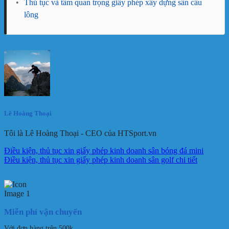
•
Thủ tục và tầm quan trọng giấy phép xây dựng sân cầu
lông
Lê Hoàng Thoại
Tôi là Lê Hoàng Thoại - CEO của HTSport.vn
Điều kiện, thủ tục xin giấy phép kinh doanh sân bóng đá mini
Điều kiện, thủ tục xin giấy phép kinh doanh sân golf chi tiết
Miễn phí vận chuyển
Với đơn hàng trên 500k