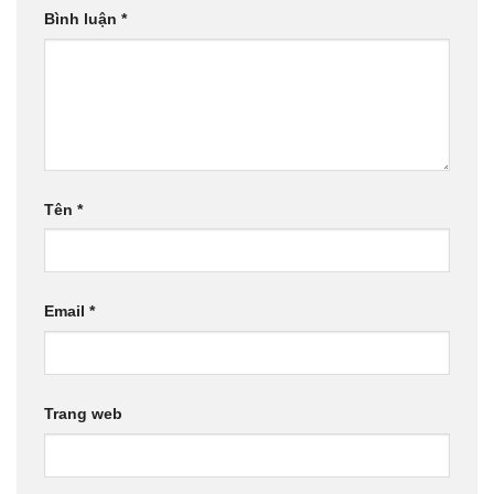
Bình luận
*
Tên
*
Email
*
Trang web