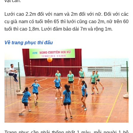
vật cản.
Lưới cao 2.2m đối với nam và 2m đối với nữ. Đối với các
cụ già nam có tuổi trên 65 thì lưới cũng cao 2m, nữ trên 60
tuổi thì cao 1,8m. Lưới đảm bảo dài 7m và rộng 1m.
Về trang phục thi đấu
Trang phục cần phải thống nhất 1 màu, mỗi người 1 bộ