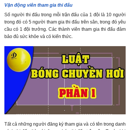
Vận động viên tham gia thi đấu
Số người thi đấu trong mỗi trận đấu của 1 đội là 10 người
trong đó có 5 người tham gia thi đấu trên sân, trong đó yêu
cầu có 1 đội trưởng. Các thành viên tham gia thi đấu đảm
bảo đủ sức khỏe và có kiến thức.
Tất cả những người đăng ký tham gia và có tên trong danh