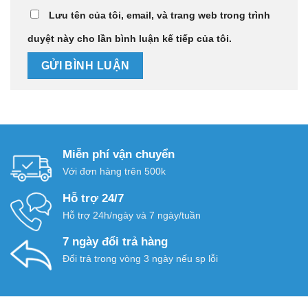
Lưu tên của tôi, email, và trang web trong trình
duyệt này cho lần bình luận kế tiếp của tôi.
Miễn phí vận chuyển
Với đơn hàng trên 500k
Hỗ trợ 24/7
Hỗ trợ 24h/ngày và 7 ngày/tuần
7 ngày đổi trả hàng
Đổi trả trong vòng 3 ngày nếu sp lỗi