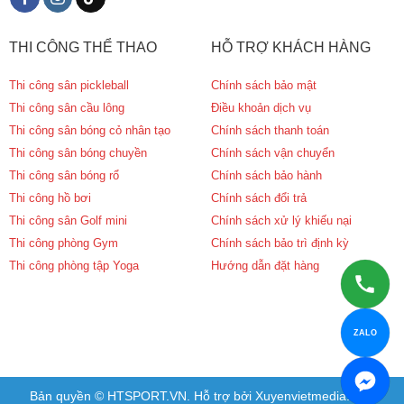
THI CÔNG THỂ THAO
HỖ TRỢ KHÁCH HÀNG
Thi công sân pickleball
Chính sách bảo mật
Thi công sân cầu lông
Điều khoản dịch vụ
Thi công sân bóng cỏ nhân tạo
Chính sách thanh toán
Thi công sân bóng chuyền
Chính sách vận chuyển
Thi công sân bóng rổ
Chính sách bảo hành
Thi công hồ bơi
Chính sách đổi trả
Thi công sân Golf mini
Chính sách xử lý khiếu nại
Thi công phòng Gym
Chính sách bảo trì định kỳ
Thi công phòng tập Yoga
Hướng dẫn đặt hàng
ZALO
Bản quyền © HTSPORT.VN. Hỗ trợ bởi Xuyenvietmedia.com