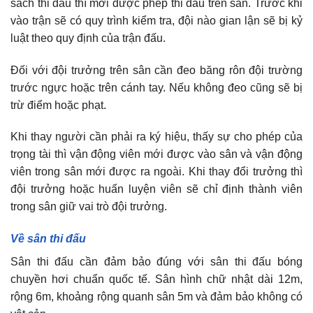
sách thi đấu thì mới được phép thi đấu trên sân. Trước khi
vào trận sẽ có quy trình kiểm tra, đội nào gian lận sẽ bị kỷ
luật theo quy định của trận đấu.
Đối với đội trưởng trên sân cần đeo băng rôn đội trường
trước ngực hoặc trên cánh tay. Nếu không đeo cũng sẽ bị
trừ điểm hoặc phạt.
Khi thay người cần phải ra ký hiệu, thấy sự cho phép của
trọng tài thì vận động viên mới được vào sân và vận động
viên trong sân mới được ra ngoài. Khi thay đổi trưởng thì
đội trưởng hoặc huấn luyện viên sẽ chỉ định thành viên
trong sân giữ vai trò đội trưởng.
Về sân thi đấu
Sân thi đấu cần đảm bảo đúng với sân thi đấu bóng
chuyền hơi chuẩn quốc tế. Sân hình chữ nhật dài 12m,
rộng 6m, khoảng rộng quanh sân 5m và đảm bảo không có