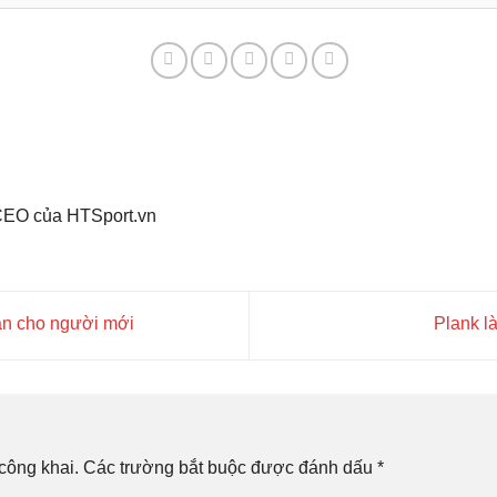
 CEO của HTSport.vn
ản cho người mới
Plank l
công khai.
Các trường bắt buộc được đánh dấu
*