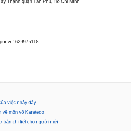
Tây Thạnh quận Tân Phú, Hồ Chí Minh
tsportvn1629975118
 của việc nhảy dây
ch về môn võ Karatedo
 bản chi tiết cho người mới