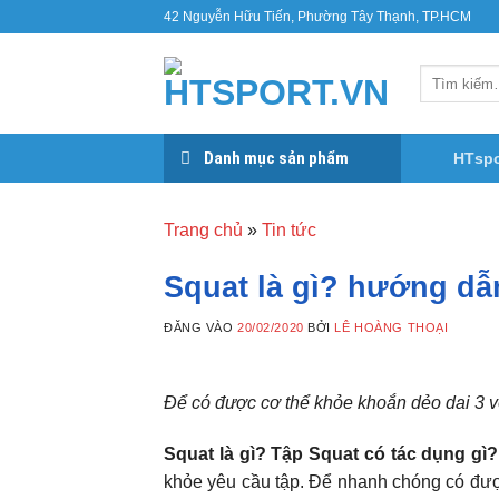
Bỏ
42 Nguyễn Hữu Tiến, Phường Tây Thạnh, TP.HCM
qua
nội
Tìm
dung
kiếm:
Danh mục sản phẩm
HTspo
Trang chủ
»
Tin tức
Squat là gì? hướng dẫ
ĐĂNG VÀO
20/02/2020
BỞI
LÊ HOÀNG THOẠI
Để có được cơ thể khỏe khoắn dẻo dai 3 v
Squat là gì? Tập Squat có tác dụng gì?
khỏe yêu cầu tập. Để nhanh chóng có được