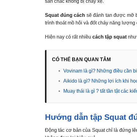
săn chắc không bị chảy xệ.
Squat đúng cách
sẽ đánh tan được mỡ b
trình thoát mồ hôi và đốt cháy năng lượng
Hiện nay có rất nhiều
cách tập squat
như
CÓ THỂ BẠN QUAN TÂM
•
Vovinam là gì? Những điều cần bi
•
Aikido là gì? Những lợi ích khi h
•
Muay thái là gì ? tất tần tật các k
Hướng dẫn tập Squat đ
Động tác cơ bản của Squat chỉ là đứng lê