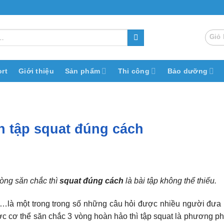
Giỏ 
rt
Giới thiệu
Sản phẩm
Thi công
Bảo dưỡng
n tập squat đúng cách
òng săn chắc thì
squat đúng cách
là bài tập không thể thiếu.
…là một trong trong số những câu hỏi được nhiều người đưa 
 cơ thể săn chắc 3 vòng hoàn hảo thì tập squat là phương ph