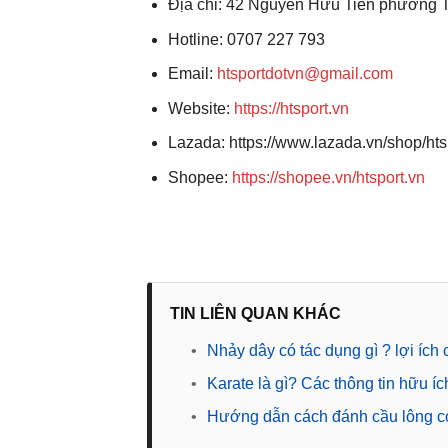
Địa chỉ: 42 Nguyễn Hữu Tiến phường 
Hotline: 0707 227 793
Email:
htsportdotvn@gmail.com
Website:
https://htsport.vn
Lazada: https://www.lazada.vn/shop/h
Shopee:
https://shopee.vn/htsport.vn
TIN LIÊN QUAN KHÁC
•
Nhảy dây có tác dụng gì ? lợi ích
•
Karate là gì? Các thông tin hữu í
•
Hướng dẫn cách đánh cầu lông cơ