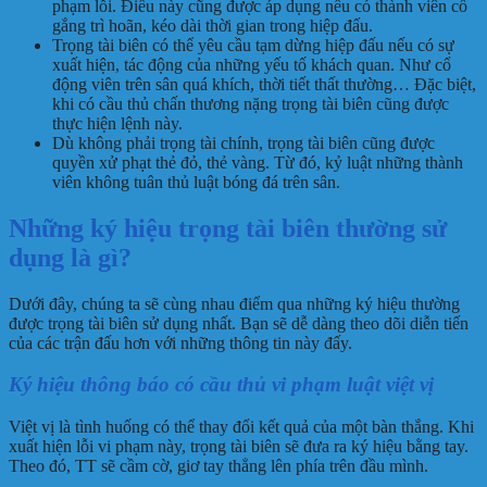
phạm lỗi. Điều này cũng được áp dụng nếu có thành viên cố
gắng trì hoãn, kéo dài thời gian trong hiệp đấu.
Trọng tài biên có thể yêu cầu tạm dừng hiệp đấu nếu có sự
xuất hiện, tác động của những yếu tố khách quan. Như cổ
động viên trên sân quá khích, thời tiết thất thường… Đặc biệt,
khi có cầu thủ chấn thương nặng trọng tài biên cũng được
thực hiện lệnh này.
Dù không phải trọng tài chính, trọng tài biên cũng được
quyền xử phạt thẻ đỏ, thẻ vàng. Từ đó, kỷ luật những thành
viên không tuân thủ luật bóng đá trên sân.
Những ký hiệu trọng tài biên thường sử
dụng là gì?
Dưới đây, chúng ta sẽ cùng nhau điểm qua những ký hiệu thường
được trọng tài biên sử dụng nhất. Bạn sẽ dễ dàng theo dõi diễn tiến
của các trận đấu hơn với những thông tin này đấy.
Ký hiệu thông báo có cầu thủ vi phạm luật việt vị
Việt vị là tình huống có thể thay đổi kết quả của một bàn thắng. Khi
xuất hiện lỗi vi phạm này, trọng tài biên sẽ đưa ra ký hiệu bằng tay.
Theo đó, TT sẽ cầm cờ, giơ tay thẳng lên phía trên đầu mình.