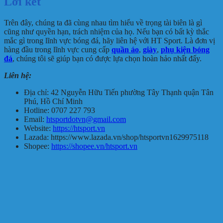
Lời kết
Trên đây, chúng ta đã cùng nhau tìm hiểu về trọng tài biên là gì
cũng như quyền hạn, trách nhiệm của họ. Nếu bạn có bất kỳ thắc
mắc gì trong lĩnh vực bóng đá, hãy liên hệ với HT Sport. Là đơn vị
hàng đầu trong lĩnh vực cung cấp
quần áo
,
giày
,
phụ kiện bóng
đá
, chúng tôi sẽ giúp bạn có được lựa chọn hoàn hảo nhất đấy.
Liên hệ:
Địa chỉ: 42 Nguyễn Hữu Tiến phường Tây Thạnh quận Tân
Phú, Hồ Chí Minh
Hotline: 0707 227 793
Email:
htsportdotvn@gmail.com
Website:
https://htsport.vn
Lazada: https://www.lazada.vn/shop/htsportvn1629975118
Shopee:
https://shopee.vn/htsport.vn