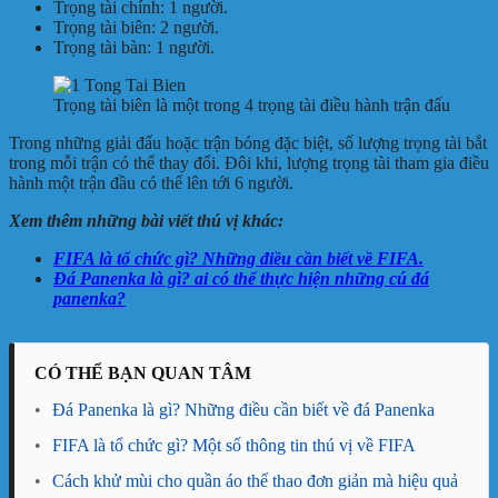
Trọng tài chính: 1 người.
Trọng tài biên: 2 người.
Trọng tài bàn: 1 người.
Trọng tài biên là một trong 4 trọng tài điều hành trận đấu
Trong những giải đấu hoặc trận bóng đặc biệt, số lượng trọng tài bắt
trong mỗi trận có thể thay đổi. Đôi khi, lượng trọng tài tham gia điều
hành một trận đầu có thể lên tới 6 người.
Xem thêm những bài viết thú vị khác:
FIFA là tổ chức gì? Những điều cần biết về FIFA.
Đá Panenka là gì? ai có thể thực hiện những cú đá
panenka?
CÓ THỂ BẠN QUAN TÂM
•
Đá Panenka là gì? Những điều cần biết về đá Panenka
•
FIFA là tổ chức gì? Một số thông tin thú vị về FIFA
•
Cách khử mùi cho quần áo thể thao đơn giản mà hiệu quả