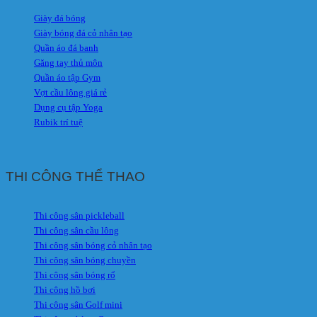
Giày đá bóng
Giày bóng đá cỏ nhân tạo
Quần áo đá banh
Găng tay thủ môn
Quần áo tập Gym
Vợt cầu lông giá rẻ
Dụng cụ tập Yoga
Rubik trí tuệ
THI CÔNG THỂ THAO
Thi công sân pickleball
Thi công sân cầu lông
Thi công sân bóng cỏ nhân tạo
Thi công sân bóng chuyền
Thi công sân bóng rổ
Thi công hồ bơi
Thi công sân Golf mini