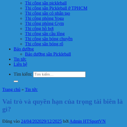
Thi công sân pickleball
Thi công sân Pickleball ở TPHCM
Thi công sân cỏ nhân tạo
Thi công phòng Yoga
Thi công phòng Gym
Thi công hồ bơi
Thi công sân cầu lông
Thi công sân bóng chuyền
Thi công sân bóng rổ
Bảo dưỡng
Bảo dưỡng sân Pickleball
Tin tức
Liên hệ
Tìm kiếm:
Trang chủ
»
Tin tức
Vai trò và quyền hạn của trọng tài biên là
gì?
Đăng vào
24/04/2020
29/12/2025
bởi
Admin HTSportVN