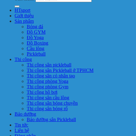
HTsport
Giới thiệu
Sản phẩm
Bóng đá
Đồ GYM
Đồ Yoga
Đồ Boxing
Cầu lông
Pickleball
Thi công
Thi công sân pickleball
Thi công sân Pickleball ở TPHCM
Thi công sân cỏ nhân tạo
Thi công phòng Yoga
Thi công phòng Gym
Thi công hồ bơi
Thi công sân cầu lông
Thi công sân bóng chuyền
Thi công sân bóng rổ
Bảo dưỡng
Bảo dưỡng sân Pickleball
Tin tức
Liên hệ
Đăng nhập