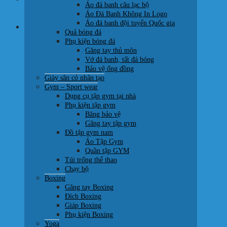
Áo đá banh câu lạc bộ
0707 22 77 93
Áo Đá Banh Không In Logo
Áo đá banh đội tuyển Quốc gia
Giỏ hàng
Quả bóng đá
Phụ kiện bóng đá
Găng tay thủ môn
Vớ đá banh, tất đá bóng
Bảo vệ ống đồng
Giày sân cỏ nhân tạo
Chưa có sản phẩm trong giỏ hàng.
Gym – Sport wear
Dụng cụ tập gym tại nhà
Quay trở lại cửa hàng
Phụ kiện tập gym
Băng bảo vệ
Găng tay tập gym
Đồ tập gym nam
Áo Tập Gym
Quần tập GYM
Túi trống thể thao
Chạy bộ
Boxing
Găng tay Boxing
Đích Boxing
Giáp Boxing
Phụ kiện Boxing
Yoga