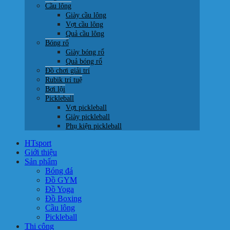
Cầu lông
Giày cầu lông
Vợt cầu lông
Quả cầu lông
Bóng rổ
Giày bóng rổ
Quả bóng rổ
Đồ chơi giải trí
Rubik trí tuệ
Bơi lội
Pickleball
Vợt pickleball
Giày pickleball
Phụ kiện pickleball
HTsport
Giới thiệu
Sản phẩm
Bóng đá
Đồ GYM
Đồ Yoga
Đồ Boxing
Cầu lông
Pickleball
Thi công