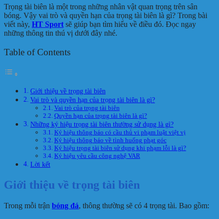
Trọng tài biên là một trong những nhân vật quan trọng trên sân
bóng. Vậy vai trò và quyền hạn của trọng tài biên là gì? Trong bài
viết này,
HT Sport
sẽ giúp bạn tìm hiểu về điều đó. Đọc ngay
những thông tin thú vị dưới đây nhé.
Table of Contents
Giới thiệu về trọng tài biên
Vai trò và quyền hạn của trọng tài biên là gì?
Vai trò của trọng tài biên
Quyền hạn của trọng tài biên là gì?
Những ký hiệu trọng tài biên thường sử dụng là gì?
Ký hiệu thông báo có cầu thủ vi phạm luật việt vị
Ký hiệu thông báo về tình huống phạt góc
Ký hiệu trọng tài biên sử dụng khi phạm lỗi là gì?
Ký hiệu yêu cầu công nghệ VAR
Lời kết
Giới thiệu về trọng tài biên
Trong mỗi trận
bóng đá
, thông thường sẽ có 4 trọng tài. Bao gồm: