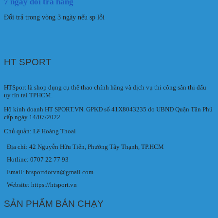
7 ngày đổi trả hàng
Đổi trả trong vòng 3 ngày nếu sp lỗi
HT SPORT
HTSport là shop dụng cụ thể thao chính hãng và dịch vụ thi công sân thi đấu
uy tín tại TPHCM.
Hộ kinh doanh HT SPORT.VN. GPKD số 41X8043235 do UBND Quận Tân Phú
cấp ngày 14/07/2022
Chủ quản: Lê Hoàng Thoại
Địa chỉ: 42 Nguyễn Hữu Tiến, Phường Tây Thạnh, TP.HCM
Hotline: 0707 22 77 93
Email: htsportdotvn@gmail.com
Website: https://htsport.vn
SẢN PHẨM BÁN CHẠY