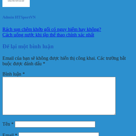
Admin HTSportVN
Rách sụn chêm khớp gối có nguy hiểm hay không?
Cách uống nước khi tập thể thao chính xác nhất
Để lại một bình luận
Email của bạn sẽ không được hiển thị công khai.
Các trường bắt
buộc được đánh dấu
*
Bình luận
*
Tên
*
Email
*