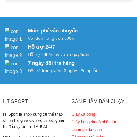
Miễn phí vận chuyển
Với đơn hàng trên 500k
Hỗ trợ 24/7
Hỗ trợ 24h/ngày và 7 ngày/tuần
7 ngày đổi trả hàng
Đổi trả trong vòng 3 ngày nếu sp lỗi
HT SPORT
SẢN PHẨM BÁN CHẠY
HTSport là shop dụng cụ thể thao
Giày đá bóng
chính hãng và dịch vụ thi công sân
Giày bóng đá cỏ nhân tạo
thi đấu uy tín tại TPHCM.
Quần áo đá banh