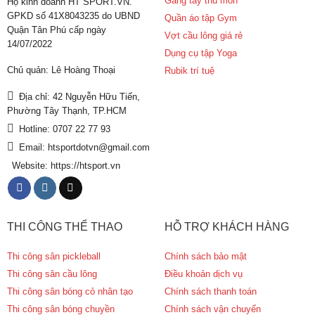
Găng tay thủ môn
Hộ kinh doanh HT SPORT.VN.
GPKD số 41X8043235 do UBND
Quần áo tập Gym
Quận Tân Phú cấp ngày
Vợt cầu lông giá rẻ
14/07/2022
Dụng cụ tập Yoga
Chủ quản: Lê Hoàng Thoại
Rubik trí tuệ
Địa chỉ: 42 Nguyễn Hữu Tiến,
Phường Tây Thạnh, TP.HCM
Hotline: 0707 22 77 93
Email: htsportdotvn@gmail.com
Website: https://htsport.vn
THI CÔNG THỂ THAO
HỖ TRỢ KHÁCH HÀNG
Thi công sân pickleball
Chính sách bảo mật
Thi công sân cầu lông
Điều khoản dịch vụ
Thi công sân bóng cỏ nhân tạo
Chính sách thanh toán
Thi công sân bóng chuyền
Chính sách vận chuyển