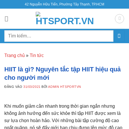
Bỏ
42 Nguyễn Hữu Tiến, Phường Tây Thạnh, TP.HCM
qua
nội
dung
Tìm
kiếm:
Trang chủ
»
Tin tức
HIIT là gì? Nguyên tắc tập HIIT hiệu quả
cho người mới
ĐĂNG VÀO
31/03/2021
BỞI
ADMIN HTSPORTVN
Khi muốn giảm cân nhanh trong thời gian ngắn nhưng
không ảnh hưởng đến sức khỏe thì tập HIIT được xem là
sự lựa chọn hoàn hảo. Với những bài tập cường độ cao
ngắt quãng, nó sẽ đẩy giới hạn chịu đựng lên mức độ cao